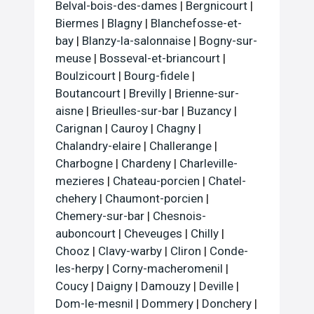
Belval-bois-des-dames
|
Bergnicourt
|
Biermes
|
Blagny
|
Blanchefosse-et-
bay
|
Blanzy-la-salonnaise
|
Bogny-sur-
meuse
|
Bosseval-et-briancourt
|
Boulzicourt
|
Bourg-fidele
|
Boutancourt
|
Brevilly
|
Brienne-sur-
aisne
|
Brieulles-sur-bar
|
Buzancy
|
Carignan
|
Cauroy
|
Chagny
|
Chalandry-elaire
|
Challerange
|
Charbogne
|
Chardeny
|
Charleville-
mezieres
|
Chateau-porcien
|
Chatel-
chehery
|
Chaumont-porcien
|
Chemery-sur-bar
|
Chesnois-
auboncourt
|
Cheveuges
|
Chilly
|
Chooz
|
Clavy-warby
|
Cliron
|
Conde-
les-herpy
|
Corny-macheromenil
|
Coucy
|
Daigny
|
Damouzy
|
Deville
|
Dom-le-mesnil
|
Dommery
|
Donchery
|