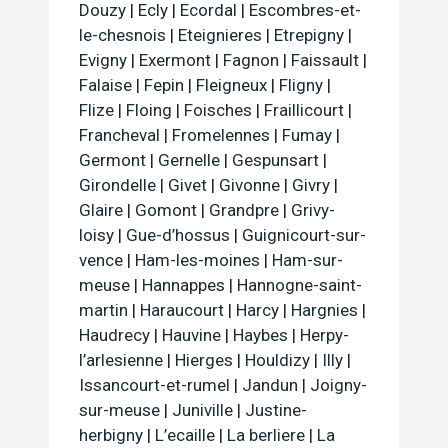
Douzy
|
Ecly
|
Ecordal
|
Escombres-et-
le-chesnois
|
Eteignieres
|
Etrepigny
|
Evigny
|
Exermont
|
Fagnon
|
Faissault
|
Falaise
|
Fepin
|
Fleigneux
|
Fligny
|
Flize
|
Floing
|
Foisches
|
Fraillicourt
|
Francheval
|
Fromelennes
|
Fumay
|
Germont
|
Gernelle
|
Gespunsart
|
Girondelle
|
Givet
|
Givonne
|
Givry
|
Glaire
|
Gomont
|
Grandpre
|
Grivy-
loisy
|
Gue-d’hossus
|
Guignicourt-sur-
vence
|
Ham-les-moines
|
Ham-sur-
meuse
|
Hannappes
|
Hannogne-saint-
martin
|
Haraucourt
|
Harcy
|
Hargnies
|
Haudrecy
|
Hauvine
|
Haybes
|
Herpy-
l’arlesienne
|
Hierges
|
Houldizy
|
Illy
|
Issancourt-et-rumel
|
Jandun
|
Joigny-
sur-meuse
|
Juniville
|
Justine-
herbigny
|
L’ecaille
|
La berliere
|
La