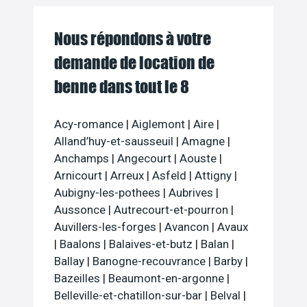
Nous répondons à votre
demande de location de
benne dans tout le 8
Acy-romance
|
Aiglemont
|
Aire
|
Alland’huy-et-sausseuil
|
Amagne
|
Anchamps
|
Angecourt
|
Aouste
|
Arnicourt
|
Arreux
|
Asfeld
|
Attigny
|
Aubigny-les-pothees
|
Aubrives
|
Aussonce
|
Autrecourt-et-pourron
|
Auvillers-les-forges
|
Avancon
|
Avaux
|
Baalons
|
Balaives-et-butz
|
Balan
|
Ballay
|
Banogne-recouvrance
|
Barby
|
Bazeilles
|
Beaumont-en-argonne
|
Belleville-et-chatillon-sur-bar
|
Belval
|