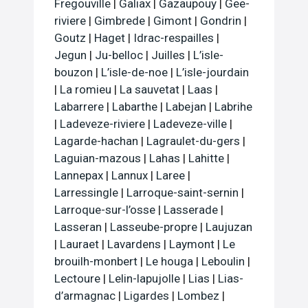
Fregouville
|
Galiax
|
Gazaupouy
|
Gee-
riviere
|
Gimbrede
|
Gimont
|
Gondrin
|
Goutz
|
Haget
|
Idrac-respailles
|
Jegun
|
Ju-belloc
|
Juilles
|
L’isle-
bouzon
|
L’isle-de-noe
|
L’isle-jourdain
|
La romieu
|
La sauvetat
|
Laas
|
Labarrere
|
Labarthe
|
Labejan
|
Labrihe
|
Ladeveze-riviere
|
Ladeveze-ville
|
Lagarde-hachan
|
Lagraulet-du-gers
|
Laguian-mazous
|
Lahas
|
Lahitte
|
Lannepax
|
Lannux
|
Laree
|
Larressingle
|
Larroque-saint-sernin
|
Larroque-sur-l’osse
|
Lasserade
|
Lasseran
|
Lasseube-propre
|
Laujuzan
|
Lauraet
|
Lavardens
|
Laymont
|
Le
brouilh-monbert
|
Le houga
|
Leboulin
|
Lectoure
|
Lelin-lapujolle
|
Lias
|
Lias-
d’armagnac
|
Ligardes
|
Lombez
|