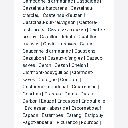
Campagne-d’armagnac
|
Cassaigne
|
Castelnau-barbarens
|
Castelnau-
d’arbieu
|
Castelnau-d’auzan
|
Castelnau-sur-l’auvignon
|
Castera-
lectourois
|
Castera-verduzan
|
Castet-
arrouy
|
Castillon-debats
|
Castillon-
massas
|
Castillon-saves
|
Castin
|
Caupenne-d’armagnac
|
Caussens
|
Cazaubon
|
Cazaux-d’angles
|
Cazaux-
saves
|
Ceran
|
Cezan
|
Chelan
|
Clermont-pouyguilles
|
Clermont-
saves
|
Cologne
|
Condom
|
Couloume-mondebat
|
Courrensan
|
Courties
|
Crastes
|
Demu
|
Duran
|
Durban
|
Eauze
|
Encausse
|
Endoufielle
|
Esclassan-labastide
|
Escorneboeuf
|
Espaon
|
Estampes
|
Estang
|
Estipouy
|
Faget-abbatial
|
Fleurance
|
Fources
|