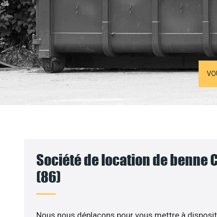
VO
Société de location de benne C
(86)
Nous nous déplaçons pour vous mettre à disposit