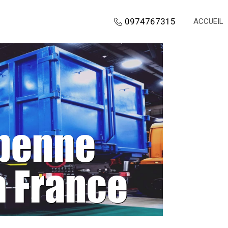
0974767315
ACCUEIL
 benne
a France