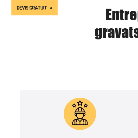
Entre
DEVIS GRATUIT
gravat