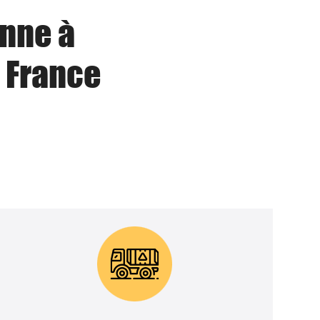
enne à
 France