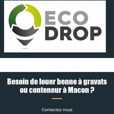
Besoin de louer benne à gravats
ou conteneur à Macon ?
Contactez-nous