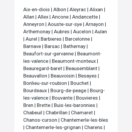
Aix-en-diois
|
Albon
|
Aleyrac
|
Alixan
|
Allan
|
Allex
|
Ancone
|
Andancette
|
Anneyron
|
Aouste-sur-sye
|
Arnayon
|
Arthemonay
|
Aubres
|
Aucelon
|
Aulan
|
Aurel
|
Barbieres
|
Barcelonne
|
Barnave
|
Barsac
|
Bathernay
|
Beaufort-sur-gervanne
|
Beaumont-
les-valence
|
Beaumont-monteux
|
Beauregard-baret
|
Beausemblant
|
Beauvallon
|
Beauvoisin
|
Besayes
|
Bonlieu-sur-roubion
|
Bouchet
|
Bourdeaux
|
Bourg-de-peage
|
Bourg-
les-valence
|
Bouvante
|
Bouvieres
|
Bren
|
Brette
|
Buis-les-baronnies
|
Chabeuil
|
Chabrillan
|
Chamaret
|
Chanos-curson
|
Chantemerle-les-bles
|
Chantemerle-les-grignan
|
Charens
|