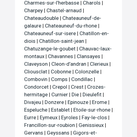
Charmes-sur-l’herbasse
|
Charols
|
Charpey
|
Chastel-arnaud
|
Chateaudouble
|
Chateauneuf-de-
galaure
|
Chateauneuf-du-rhone
|
Chateauneuf-sur-isere
|
Chatillon-en-
diois
|
Chatillon-saint-jean
|
Chatuzange-le-goubet
|
Chauvac-laux-
montaux
|
Chavannes
|
Clansayes
|
Claveyson
|
Cleon-d’andran
|
Clerieux
|
Cliousclat
|
Cobonne
|
Colonzelle
|
Combovin
|
Comps
|
Condillac
|
Condorcet
|
Crepol
|
Crest
|
Crozes-
hermitage
|
Curnier
|
Die
|
Dieulefit
|
Divajeu
|
Donzere
|
Epinouze
|
Erome
|
Espeluche
|
Establet
|
Etoile-sur-rhone
|
Eurre
|
Eymeux
|
Eyroles
|
Fay-le-clos
|
Francillon-sur-roubion
|
Genissieux
|
Gervans
|
Geyssans
|
Gigors-et-