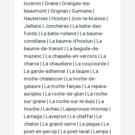
lozeron
|
Grane
|
Granges-les-
beaumont
|
Grignan
|
Gumiane
|
Hauterives
|
Hostun
|
Izon-la-bruisse
|
Jaillans
|
Joncheres
|
La batie-des-
fonds
|
La batie-rolland
|
La baume-
cornillane
|
La baume-d’hostun
|
La
baume-de-transit
|
La begude-de-
mazenc
|
La chapelle-en-vercors
|
La
charce
|
La chaudiere
|
La coucourde
|
La garde-adhemar
|
La laupie
|
La
motte-chalancon
|
La motte-de-
galaure
|
La motte-fanjas
|
La repara-
auriples
|
La roche-de-glun
|
La roche-
sur-grane
|
La roche-sur-le-buis
|
La
touche
|
Lachau
|
Lapeyrouse-mornay
|
Larnage
|
Laveyron
|
Le chaffal
|
Le
chalon
|
Le grand-serre
|
Le pegue
|
Le
poet-en-percip
|
Le poet-laval
|
Lemps
|