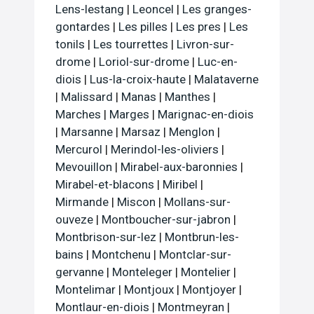
Lens-lestang
|
Leoncel
|
Les granges-
gontardes
|
Les pilles
|
Les pres
|
Les
tonils
|
Les tourrettes
|
Livron-sur-
drome
|
Loriol-sur-drome
|
Luc-en-
diois
|
Lus-la-croix-haute
|
Malataverne
|
Malissard
|
Manas
|
Manthes
|
Marches
|
Marges
|
Marignac-en-diois
|
Marsanne
|
Marsaz
|
Menglon
|
Mercurol
|
Merindol-les-oliviers
|
Mevouillon
|
Mirabel-aux-baronnies
|
Mirabel-et-blacons
|
Miribel
|
Mirmande
|
Miscon
|
Mollans-sur-
ouveze
|
Montboucher-sur-jabron
|
Montbrison-sur-lez
|
Montbrun-les-
bains
|
Montchenu
|
Montclar-sur-
gervanne
|
Monteleger
|
Montelier
|
Montelimar
|
Montjoux
|
Montjoyer
|
Montlaur-en-diois
|
Montmeyran
|