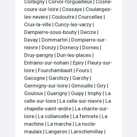
Corbigny
|
Corvol-l’orgueilleux
|
Cosne-
cours-sur-loire
|
Cossaye
|
Coulanges-
les-nevers
|
Couloutre
|
Courcelles
|
Crux-la-ville
|
Cuncy-les-varzy
|
Dampierre-sous-bouhy
|
Decize
|
Devay
|
Dommartin
|
Dompierre-sur-
nievre
|
Donzy
|
Dornecy
|
Dornes
|
Druy-parigny
|
Dun-les-places
|
Entrains-sur-nohain
|
Epiry
|
Fleury-sur-
loire
|
Fourchambault
|
Fours
|
Gacogne
|
Garchizy
|
Garchy
|
Germigny-sur-loire
|
Gimouille
|
Giry
|
Gouloux
|
Guerigny
|
Guipy
|
Imphy
|
La
celle-sur-loire
|
La celle-sur-nievre
|
La
chapelle-saint-andre
|
La charite-sur-
loire
|
La collancelle
|
La fermete
|
La
machine
|
La marche
|
La nocle-
maulaix
|
Langeron
|
Larochemillay
|