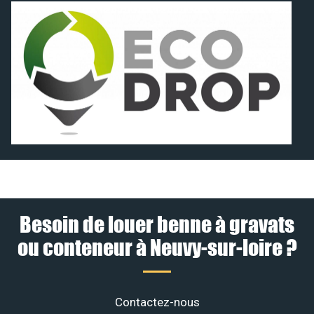
Besoin de louer benne à gravats
ou conteneur à Neuvy-sur-loire ?
Contactez-nous