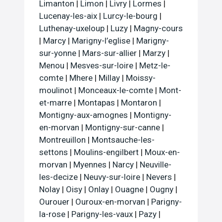
Limanton
|
Limon
|
Livry
|
Lormes
|
Lucenay-les-aix
|
Lurcy-le-bourg
|
Luthenay-uxeloup
|
Luzy
|
Magny-cours
|
Marcy
|
Marigny-l’eglise
|
Marigny-
sur-yonne
|
Mars-sur-allier
|
Marzy
|
Menou
|
Mesves-sur-loire
|
Metz-le-
comte
|
Mhere
|
Millay
|
Moissy-
moulinot
|
Monceaux-le-comte
|
Mont-
et-marre
|
Montapas
|
Montaron
|
Montigny-aux-amognes
|
Montigny-
en-morvan
|
Montigny-sur-canne
|
Montreuillon
|
Montsauche-les-
settons
|
Moulins-engilbert
|
Moux-en-
morvan
|
Myennes
|
Narcy
|
Neuville-
les-decize
|
Neuvy-sur-loire
|
Nevers
|
Nolay
|
Oisy
|
Onlay
|
Ouagne
|
Ougny
|
Ourouer
|
Ouroux-en-morvan
|
Parigny-
la-rose
|
Parigny-les-vaux
|
Pazy
|