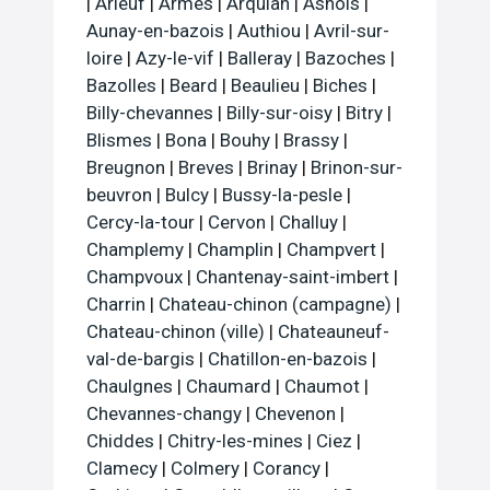
|
Arleuf
|
Armes
|
Arquian
|
Asnois
|
Aunay-en-bazois
|
Authiou
|
Avril-sur-
loire
|
Azy-le-vif
|
Balleray
|
Bazoches
|
Bazolles
|
Beard
|
Beaulieu
|
Biches
|
Billy-chevannes
|
Billy-sur-oisy
|
Bitry
|
Blismes
|
Bona
|
Bouhy
|
Brassy
|
Breugnon
|
Breves
|
Brinay
|
Brinon-sur-
beuvron
|
Bulcy
|
Bussy-la-pesle
|
Cercy-la-tour
|
Cervon
|
Challuy
|
Champlemy
|
Champlin
|
Champvert
|
Champvoux
|
Chantenay-saint-imbert
|
Charrin
|
Chateau-chinon (campagne)
|
Chateau-chinon (ville)
|
Chateauneuf-
val-de-bargis
|
Chatillon-en-bazois
|
Chaulgnes
|
Chaumard
|
Chaumot
|
Chevannes-changy
|
Chevenon
|
Chiddes
|
Chitry-les-mines
|
Ciez
|
Clamecy
|
Colmery
|
Corancy
|