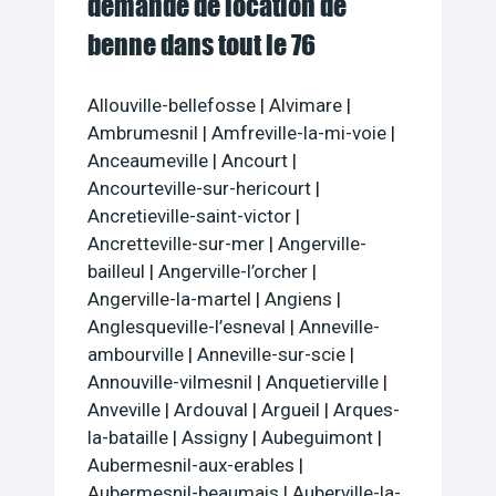
demande de location de
benne dans tout le 76
Allouville-bellefosse
|
Alvimare
|
Ambrumesnil
|
Amfreville-la-mi-voie
|
Anceaumeville
|
Ancourt
|
Ancourteville-sur-hericourt
|
Ancretieville-saint-victor
|
Ancretteville-sur-mer
|
Angerville-
bailleul
|
Angerville-l’orcher
|
Angerville-la-martel
|
Angiens
|
Anglesqueville-l’esneval
|
Anneville-
ambourville
|
Anneville-sur-scie
|
Annouville-vilmesnil
|
Anquetierville
|
Anveville
|
Ardouval
|
Argueil
|
Arques-
la-bataille
|
Assigny
|
Aubeguimont
|
Aubermesnil-aux-erables
|
Aubermesnil-beaumais
|
Auberville-la-