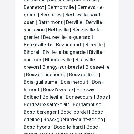
Bennetot
|
Bermonville
|
Berneval-le-
grand
|
Bernieres
|
Bertreville-saint-
ouen
|
Bertrimont
|
Berville
|
Berville-
sur-seine
|
Betteville
|
Beuzeville-la-
grenier
|
Beuzeville-la-guerard
|
Beuzevillette
|
Bezancourt
|
Bierville
|
Bihorel
|
Biville-la-baignarde
|
Biville-
sur-mer
|
Blacqueville
|
Blainville-
crevon
|
Blangy-sur-bresle
|
Blosseville
|
Bois-d’ennebourg
|
Bois-guilbert
|
Bois-guillaume
|
Bois-heroult
|
Bois-
himont
|
Bois-l’eveque
|
Boissay
|
Bolbec
|
Bolleville
|
Bonsecours
|
Boos
|
Bordeaux-saint-clair
|
Bornambusc
|
Bosc-berenger
|
Bosc-bordel
|
Bosc-
edeline
|
Bosc-guerard-saint-adrien
|
Bosc-hyons
|
Bosc-le-hard
|
Bosc-