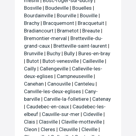
mesnil
|
Bosc-roger-sur-buchy
|
Bosville
|
Boudeville
|
Bouelles
|
Bourdainville
|
Bourville
|
Bouville
|
Brachy
|
Bracquemont
|
Bracquetuit
|
Bradiancourt
|
Brametot
|
Breaute
|
Bremontier-merval
|
Bretteville-du-
grand-caux
|
Bretteville-saint-laurent
|
Brunville
|
Buchy
|
Bully
|
Bures-en-bray
|
Butot
|
Butot-venesville
|
Cailleville
|
Cailly
|
Callengeville
|
Calleville-les-
deux-eglises
|
Campneuseville
|
Canehan
|
Canouville
|
Canteleu
|
Canville-les-deux-eglises
|
Cany-
barville
|
Carville-la-folletiere
|
Catenay
|
Caudebec-en-caux
|
Caudebec-les-
elbeuf
|
Cauville-sur-mer
|
Cideville
|
Clais
|
Clasville
|
Claville-motteville
|
Cleon
|
Cleres
|
Cleuville
|
Cleville
|