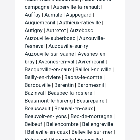
campagne
|
Auberville-la-renault
|
Auffay
|
Aumale
|
Auppegard
|
Auquemesnil
|
Authieux-ratieville
|
Autigny
|
Autretot
|
Auzebosc
|
Auzouville-auberbosc
|
Auzouville-
l’esneval
|
Auzouville-sur-ry
|
Auzouville-sur-saane
|
Avesnes-en-
bray
|
Avesnes-en-val
|
Avremesnil
|
Bacqueville-en-caux
|
Bailleul-neuville
|
Bailly-en-riviere
|
Baons-le-comte
|
Bardouville
|
Barentin
|
Baromesnil
|
Bazinval
|
Beaubec-la-rosiere
|
Beaumont-le-hareng
|
Beaurepaire
|
Beaussault
|
Beauval-en-caux
|
Beauvoir-en-lyons
|
Bec-de-mortagne
|
Belbeuf
|
Bellencombre
|
Bellengreville
|
Belleville-en-caux
|
Belleville-sur-mer
|
Belmesnil
|
Benarville
|
Benesville
|