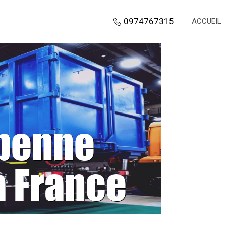
0974767315
ACCUEIL
 benne
a France