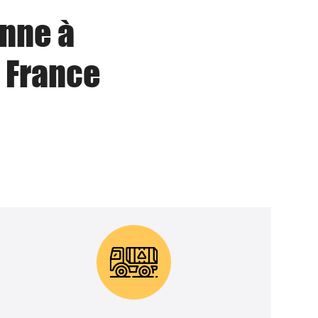
enne à
 France