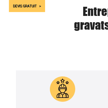
Entre
DEVIS GRATUIT
gravat