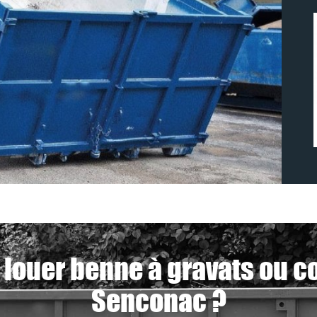
 louer benne à gravats ou c
Senconac ?