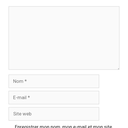
Commentaire
Nom
E-
mail
Site
web
Enregistrer mon nom, mon e-mail et mon site