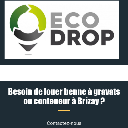
Besoin de louer benne à gravats
ou conteneur à Brizay ?
Contactez-nous