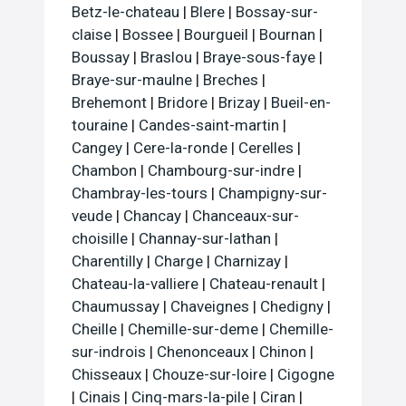
Betz-le-chateau
|
Blere
|
Bossay-sur-
claise
|
Bossee
|
Bourgueil
|
Bournan
|
Boussay
|
Braslou
|
Braye-sous-faye
|
Braye-sur-maulne
|
Breches
|
Brehemont
|
Bridore
|
Brizay
|
Bueil-en-
touraine
|
Candes-saint-martin
|
Cangey
|
Cere-la-ronde
|
Cerelles
|
Chambon
|
Chambourg-sur-indre
|
Chambray-les-tours
|
Champigny-sur-
veude
|
Chancay
|
Chanceaux-sur-
choisille
|
Channay-sur-lathan
|
Charentilly
|
Charge
|
Charnizay
|
Chateau-la-valliere
|
Chateau-renault
|
Chaumussay
|
Chaveignes
|
Chedigny
|
Cheille
|
Chemille-sur-deme
|
Chemille-
sur-indrois
|
Chenonceaux
|
Chinon
|
Chisseaux
|
Chouze-sur-loire
|
Cigogne
|
Cinais
|
Cinq-mars-la-pile
|
Ciran
|