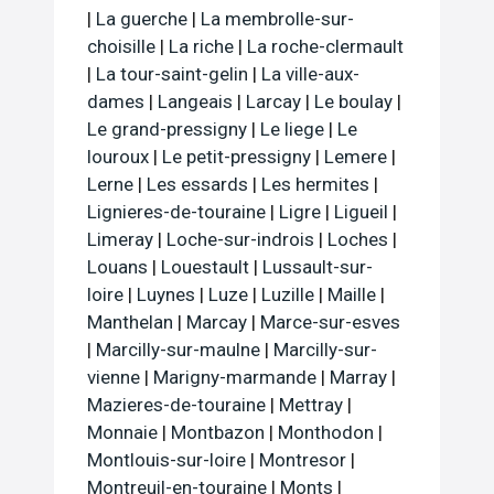
|
La guerche
|
La membrolle-sur-
choisille
|
La riche
|
La roche-clermault
|
La tour-saint-gelin
|
La ville-aux-
dames
|
Langeais
|
Larcay
|
Le boulay
|
Le grand-pressigny
|
Le liege
|
Le
louroux
|
Le petit-pressigny
|
Lemere
|
Lerne
|
Les essards
|
Les hermites
|
Lignieres-de-touraine
|
Ligre
|
Ligueil
|
Limeray
|
Loche-sur-indrois
|
Loches
|
Louans
|
Louestault
|
Lussault-sur-
loire
|
Luynes
|
Luze
|
Luzille
|
Maille
|
Manthelan
|
Marcay
|
Marce-sur-esves
|
Marcilly-sur-maulne
|
Marcilly-sur-
vienne
|
Marigny-marmande
|
Marray
|
Mazieres-de-touraine
|
Mettray
|
Monnaie
|
Montbazon
|
Monthodon
|
Montlouis-sur-loire
|
Montresor
|
Montreuil-en-touraine
|
Monts
|