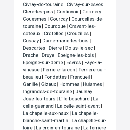
Civray-de-touraine
|
Civray-sur-esves
|
Clere-les-pins
|
Continvoir
|
Cormery
|
Couesmes
|
Courcay
|
Courcelles-de-
touraine
|
Courcoue
|
Cravant-les-
coteaux
|
Crotelles
|
Crouzilles
|
Cussay
|
Dame-marie-les-bois
|
Descartes
|
Dierre
|
Dolus-le-sec
|
Drache
|
Druye
|
Epeigne-les-bois
|
Epeigne-sur-deme
|
Esvres
|
Faye-la-
vineuse
|
Ferriere-larcon
|
Ferriere-sur-
beaulieu
|
Fondettes
|
Francueil
|
Genille
|
Gizeux
|
Hommes
|
Huismes
|
Ingrandes-de-touraine
|
Jaulnay
|
Joue-les-tours
|
L’ile-bouchard
|
La
celle-guenand
|
La celle-saint-avant
|
La chapelle-aux-naux
|
La chapelle-
blanche-saint-martin
|
La chapelle-sur-
loire
|
La croix-en-touraine
|
La ferriere