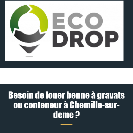
Besoin de louer benne à gravats
ou conteneur à Chemille-sur-
deme ?