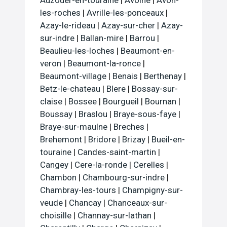
Auzouer-en-touraine
|
Avoine
|
Avon-
les-roches
|
Avrille-les-ponceaux
|
Azay-le-rideau
|
Azay-sur-cher
|
Azay-
sur-indre
|
Ballan-mire
|
Barrou
|
Beaulieu-les-loches
|
Beaumont-en-
veron
|
Beaumont-la-ronce
|
Beaumont-village
|
Benais
|
Berthenay
|
Betz-le-chateau
|
Blere
|
Bossay-sur-
claise
|
Bossee
|
Bourgueil
|
Bournan
|
Boussay
|
Braslou
|
Braye-sous-faye
|
Braye-sur-maulne
|
Breches
|
Brehemont
|
Bridore
|
Brizay
|
Bueil-en-
touraine
|
Candes-saint-martin
|
Cangey
|
Cere-la-ronde
|
Cerelles
|
Chambon
|
Chambourg-sur-indre
|
Chambray-les-tours
|
Champigny-sur-
veude
|
Chancay
|
Chanceaux-sur-
choisille
|
Channay-sur-lathan
|