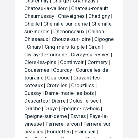
Charentilly
|
Charge
|
Charnizay
|
Chateau-la-valliere
|
Chateau-renault
|
Chaumussay
|
Chaveignes
|
Chedigny
|
Cheille
|
Chemille-sur-deme
|
Chemille-
sur-indrois
|
Chenonceaux
|
Chinon
|
Chisseaux
|
Chouze-sur-loire
|
Cigogne
|
Cinais
|
Cinq-mars-la-pile
|
Ciran
|
Civray-de-touraine
|
Civray-sur-esves
|
Clere-les-pins
|
Continvoir
|
Cormery
|
Couesmes
|
Courcay
|
Courcelles-de-
touraine
|
Courcoue
|
Cravant-les-
coteaux
|
Crotelles
|
Crouzilles
|
Cussay
|
Dame-marie-les-bois
|
Descartes
|
Dierre
|
Dolus-le-sec
|
Drache
|
Druye
|
Epeigne-les-bois
|
Epeigne-sur-deme
|
Esvres
|
Faye-la-
vineuse
|
Ferriere-larcon
|
Ferriere-sur-
beaulieu
|
Fondettes
|
Francueil
|