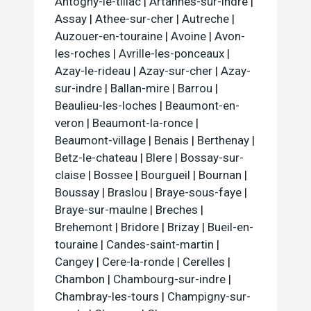
Antogny-le-tillac
|
Artannes-sur-indre
|
Assay
|
Athee-sur-cher
|
Autreche
|
Auzouer-en-touraine
|
Avoine
|
Avon-
les-roches
|
Avrille-les-ponceaux
|
Azay-le-rideau
|
Azay-sur-cher
|
Azay-
sur-indre
|
Ballan-mire
|
Barrou
|
Beaulieu-les-loches
|
Beaumont-en-
veron
|
Beaumont-la-ronce
|
Beaumont-village
|
Benais
|
Berthenay
|
Betz-le-chateau
|
Blere
|
Bossay-sur-
claise
|
Bossee
|
Bourgueil
|
Bournan
|
Boussay
|
Braslou
|
Braye-sous-faye
|
Braye-sur-maulne
|
Breches
|
Brehemont
|
Bridore
|
Brizay
|
Bueil-en-
touraine
|
Candes-saint-martin
|
Cangey
|
Cere-la-ronde
|
Cerelles
|
Chambon
|
Chambourg-sur-indre
|
Chambray-les-tours
|
Champigny-sur-