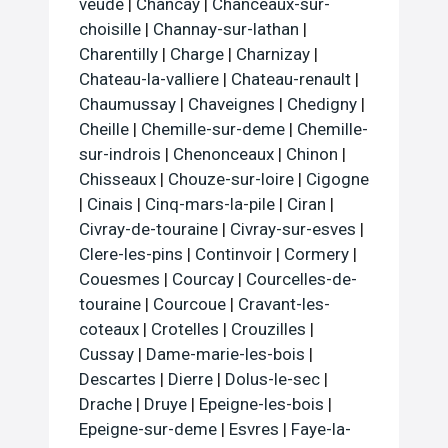
veude
|
Chancay
|
Chanceaux-sur-
choisille
|
Channay-sur-lathan
|
Charentilly
|
Charge
|
Charnizay
|
Chateau-la-valliere
|
Chateau-renault
|
Chaumussay
|
Chaveignes
|
Chedigny
|
Cheille
|
Chemille-sur-deme
|
Chemille-
sur-indrois
|
Chenonceaux
|
Chinon
|
Chisseaux
|
Chouze-sur-loire
|
Cigogne
|
Cinais
|
Cinq-mars-la-pile
|
Ciran
|
Civray-de-touraine
|
Civray-sur-esves
|
Clere-les-pins
|
Continvoir
|
Cormery
|
Couesmes
|
Courcay
|
Courcelles-de-
touraine
|
Courcoue
|
Cravant-les-
coteaux
|
Crotelles
|
Crouzilles
|
Cussay
|
Dame-marie-les-bois
|
Descartes
|
Dierre
|
Dolus-le-sec
|
Drache
|
Druye
|
Epeigne-les-bois
|
Epeigne-sur-deme
|
Esvres
|
Faye-la-