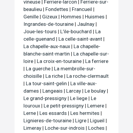
vineuse
|
Ferriere-larcon
|
Ferriere-sur-
beaulieu
|
Fondettes
|
Francueil
|
Genille
|
Gizeux
|
Hommes
|
Huismes
|
Ingrandes-de-touraine
|
Jaulnay
|
Joue-les-tours
|
L’ile-bouchard
|
La
celle-guenand
|
La celle-saint-avant
|
La chapelle-aux-naux
|
La chapelle-
blanche-saint-martin
|
La chapelle-sur-
loire
|
La croix-en-touraine
|
La ferriere
|
La guerche
|
La membrolle-sur-
choisille
|
La riche
|
La roche-clermault
|
La tour-saint-gelin
|
La ville-aux-
dames
|
Langeais
|
Larcay
|
Le boulay
|
Le grand-pressigny
|
Le liege
|
Le
louroux
|
Le petit-pressigny
|
Lemere
|
Lerne
|
Les essards
|
Les hermites
|
Lignieres-de-touraine
|
Ligre
|
Ligueil
|
Limeray
|
Loche-sur-indrois
|
Loches
|