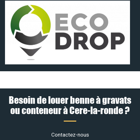
Besoin de louer benne à gravats
ou conteneur à Cere-la-ronde ?
Contactez-nous