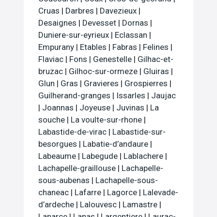
Cruas
|
Darbres
|
Davezieux
|
Desaignes
|
Devesset
|
Dornas
|
Duniere-sur-eyrieux
|
Eclassan
|
Empurany
|
Etables
|
Fabras
|
Felines
|
Flaviac
|
Fons
|
Genestelle
|
Gilhac-et-
bruzac
|
Gilhoc-sur-ormeze
|
Gluiras
|
Glun
|
Gras
|
Gravieres
|
Grospierres
|
Guilherand-granges
|
Issarles
|
Jaujac
|
Joannas
|
Joyeuse
|
Juvinas
|
La
souche
|
La voulte-sur-rhone
|
Labastide-de-virac
|
Labastide-sur-
besorgues
|
Labatie-d’andaure
|
Labeaume
|
Labegude
|
Lablachere
|
Lachapelle-graillouse
|
Lachapelle-
sous-aubenas
|
Lachapelle-sous-
chaneac
|
Lafarre
|
Lagorce
|
Lalevade-
d’ardeche
|
Lalouvesc
|
Lamastre
|
Lanarce
|
Lanas
|
Largentiere
|
Laurac-