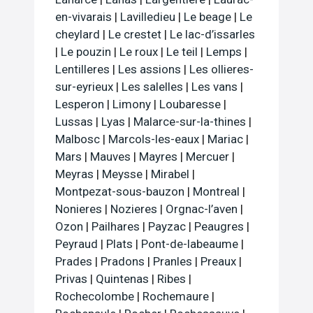
en-vivarais
|
Lavilledieu
|
Le beage
|
Le
cheylard
|
Le crestet
|
Le lac-d’issarles
|
Le pouzin
|
Le roux
|
Le teil
|
Lemps
|
Lentilleres
|
Les assions
|
Les ollieres-
sur-eyrieux
|
Les salelles
|
Les vans
|
Lesperon
|
Limony
|
Loubaresse
|
Lussas
|
Lyas
|
Malarce-sur-la-thines
|
Malbosc
|
Marcols-les-eaux
|
Mariac
|
Mars
|
Mauves
|
Mayres
|
Mercuer
|
Meyras
|
Meysse
|
Mirabel
|
Montpezat-sous-bauzon
|
Montreal
|
Nonieres
|
Nozieres
|
Orgnac-l’aven
|
Ozon
|
Pailhares
|
Payzac
|
Peaugres
|
Peyraud
|
Plats
|
Pont-de-labeaume
|
Prades
|
Pradons
|
Pranles
|
Preaux
|
Privas
|
Quintenas
|
Ribes
|
Rochecolombe
|
Rochemaure
|