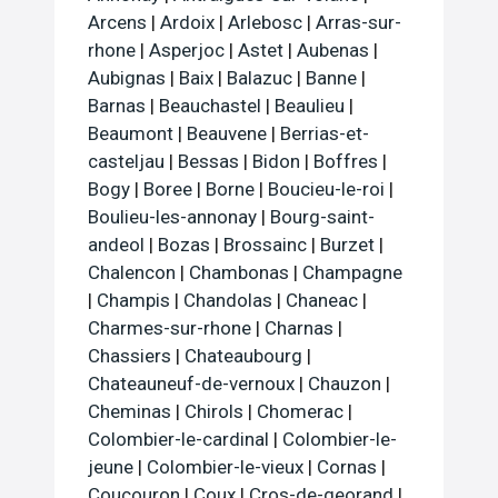
Arcens
|
Ardoix
|
Arlebosc
|
Arras-sur-
rhone
|
Asperjoc
|
Astet
|
Aubenas
|
Aubignas
|
Baix
|
Balazuc
|
Banne
|
Barnas
|
Beauchastel
|
Beaulieu
|
Beaumont
|
Beauvene
|
Berrias-et-
casteljau
|
Bessas
|
Bidon
|
Boffres
|
Bogy
|
Boree
|
Borne
|
Boucieu-le-roi
|
Boulieu-les-annonay
|
Bourg-saint-
andeol
|
Bozas
|
Brossainc
|
Burzet
|
Chalencon
|
Chambonas
|
Champagne
|
Champis
|
Chandolas
|
Chaneac
|
Charmes-sur-rhone
|
Charnas
|
Chassiers
|
Chateaubourg
|
Chateauneuf-de-vernoux
|
Chauzon
|
Cheminas
|
Chirols
|
Chomerac
|
Colombier-le-cardinal
|
Colombier-le-
jeune
|
Colombier-le-vieux
|
Cornas
|
Coucouron
|
Coux
|
Cros-de-georand
|