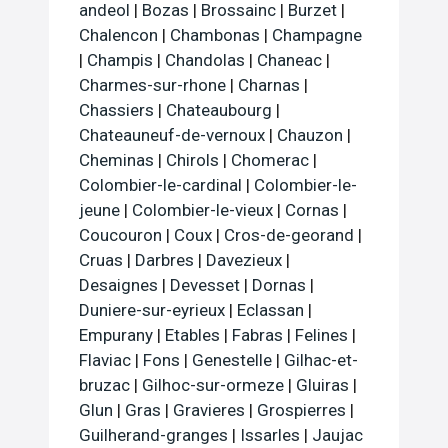
andeol
|
Bozas
|
Brossainc
|
Burzet
|
Chalencon
|
Chambonas
|
Champagne
|
Champis
|
Chandolas
|
Chaneac
|
Charmes-sur-rhone
|
Charnas
|
Chassiers
|
Chateaubourg
|
Chateauneuf-de-vernoux
|
Chauzon
|
Cheminas
|
Chirols
|
Chomerac
|
Colombier-le-cardinal
|
Colombier-le-
jeune
|
Colombier-le-vieux
|
Cornas
|
Coucouron
|
Coux
|
Cros-de-georand
|
Cruas
|
Darbres
|
Davezieux
|
Desaignes
|
Devesset
|
Dornas
|
Duniere-sur-eyrieux
|
Eclassan
|
Empurany
|
Etables
|
Fabras
|
Felines
|
Flaviac
|
Fons
|
Genestelle
|
Gilhac-et-
bruzac
|
Gilhoc-sur-ormeze
|
Gluiras
|
Glun
|
Gras
|
Gravieres
|
Grospierres
|
Guilherand-granges
|
Issarles
|
Jaujac