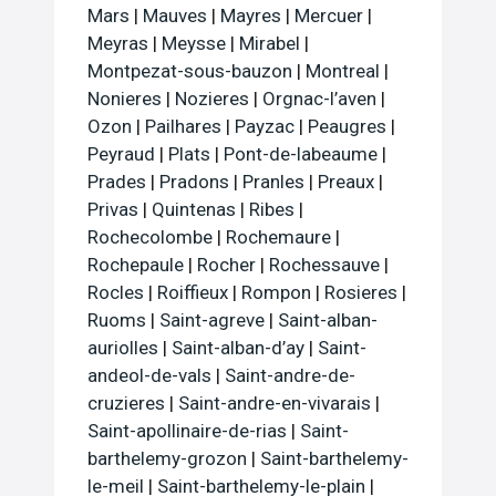
Mars
|
Mauves
|
Mayres
|
Mercuer
|
Meyras
|
Meysse
|
Mirabel
|
Montpezat-sous-bauzon
|
Montreal
|
Nonieres
|
Nozieres
|
Orgnac-l’aven
|
Ozon
|
Pailhares
|
Payzac
|
Peaugres
|
Peyraud
|
Plats
|
Pont-de-labeaume
|
Prades
|
Pradons
|
Pranles
|
Preaux
|
Privas
|
Quintenas
|
Ribes
|
Rochecolombe
|
Rochemaure
|
Rochepaule
|
Rocher
|
Rochessauve
|
Rocles
|
Roiffieux
|
Rompon
|
Rosieres
|
Ruoms
|
Saint-agreve
|
Saint-alban-
auriolles
|
Saint-alban-d’ay
|
Saint-
andeol-de-vals
|
Saint-andre-de-
cruzieres
|
Saint-andre-en-vivarais
|
Saint-apollinaire-de-rias
|
Saint-
barthelemy-grozon
|
Saint-barthelemy-
le-meil
|
Saint-barthelemy-le-plain
|