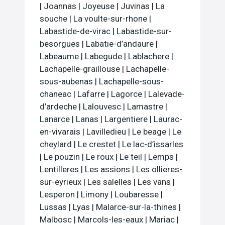
|
Joannas
|
Joyeuse
|
Juvinas
|
La
souche
|
La voulte-sur-rhone
|
Labastide-de-virac
|
Labastide-sur-
besorgues
|
Labatie-d’andaure
|
Labeaume
|
Labegude
|
Lablachere
|
Lachapelle-graillouse
|
Lachapelle-
sous-aubenas
|
Lachapelle-sous-
chaneac
|
Lafarre
|
Lagorce
|
Lalevade-
d’ardeche
|
Lalouvesc
|
Lamastre
|
Lanarce
|
Lanas
|
Largentiere
|
Laurac-
en-vivarais
|
Lavilledieu
|
Le beage
|
Le
cheylard
|
Le crestet
|
Le lac-d’issarles
|
Le pouzin
|
Le roux
|
Le teil
|
Lemps
|
Lentilleres
|
Les assions
|
Les ollieres-
sur-eyrieux
|
Les salelles
|
Les vans
|
Lesperon
|
Limony
|
Loubaresse
|
Lussas
|
Lyas
|
Malarce-sur-la-thines
|
Malbosc
|
Marcols-les-eaux
|
Mariac
|