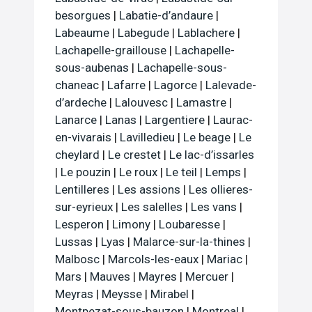
besorgues
|
Labatie-d’andaure
|
Labeaume
|
Labegude
|
Lablachere
|
Lachapelle-graillouse
|
Lachapelle-
sous-aubenas
|
Lachapelle-sous-
chaneac
|
Lafarre
|
Lagorce
|
Lalevade-
d’ardeche
|
Lalouvesc
|
Lamastre
|
Lanarce
|
Lanas
|
Largentiere
|
Laurac-
en-vivarais
|
Lavilledieu
|
Le beage
|
Le
cheylard
|
Le crestet
|
Le lac-d’issarles
|
Le pouzin
|
Le roux
|
Le teil
|
Lemps
|
Lentilleres
|
Les assions
|
Les ollieres-
sur-eyrieux
|
Les salelles
|
Les vans
|
Lesperon
|
Limony
|
Loubaresse
|
Lussas
|
Lyas
|
Malarce-sur-la-thines
|
Malbosc
|
Marcols-les-eaux
|
Mariac
|
Mars
|
Mauves
|
Mayres
|
Mercuer
|
Meyras
|
Meysse
|
Mirabel
|
Montpezat-sous-bauzon
|
Montreal
|