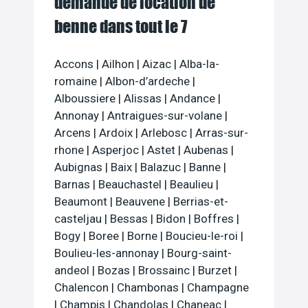
demande de location de
benne dans tout le 7
Accons
|
Ailhon
|
Aizac
|
Alba-la-
romaine
|
Albon-d’ardeche
|
Alboussiere
|
Alissas
|
Andance
|
Annonay
|
Antraigues-sur-volane
|
Arcens
|
Ardoix
|
Arlebosc
|
Arras-sur-
rhone
|
Asperjoc
|
Astet
|
Aubenas
|
Aubignas
|
Baix
|
Balazuc
|
Banne
|
Barnas
|
Beauchastel
|
Beaulieu
|
Beaumont
|
Beauvene
|
Berrias-et-
casteljau
|
Bessas
|
Bidon
|
Boffres
|
Bogy
|
Boree
|
Borne
|
Boucieu-le-roi
|
Boulieu-les-annonay
|
Bourg-saint-
andeol
|
Bozas
|
Brossainc
|
Burzet
|
Chalencon
|
Chambonas
|
Champagne
|
Champis
|
Chandolas
|
Chaneac
|