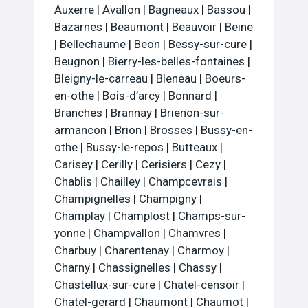
Auxerre
|
Avallon
|
Bagneaux
|
Bassou
|
Bazarnes
|
Beaumont
|
Beauvoir
|
Beine
|
Bellechaume
|
Beon
|
Bessy-sur-cure
|
Beugnon
|
Bierry-les-belles-fontaines
|
Bleigny-le-carreau
|
Bleneau
|
Boeurs-
en-othe
|
Bois-d’arcy
|
Bonnard
|
Branches
|
Brannay
|
Brienon-sur-
armancon
|
Brion
|
Brosses
|
Bussy-en-
othe
|
Bussy-le-repos
|
Butteaux
|
Carisey
|
Cerilly
|
Cerisiers
|
Cezy
|
Chablis
|
Chailley
|
Champcevrais
|
Champignelles
|
Champigny
|
Champlay
|
Champlost
|
Champs-sur-
yonne
|
Champvallon
|
Chamvres
|
Charbuy
|
Charentenay
|
Charmoy
|
Charny
|
Chassignelles
|
Chassy
|
Chastellux-sur-cure
|
Chatel-censoir
|
Chatel-gerard
|
Chaumont
|
Chaumot
|