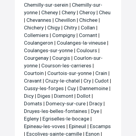
Chemilly-sur-serein
|
Chemilly-sur-
yonne
|
Cheney
|
Cheny
|
Cheroy
|
Cheu
|
Chevannes
|
Chevillon
|
Chichee
|
Chichery
|
Chigy
|
Chitry
|
Collan
|
Collemiers
|
Compigny
|
Cornant
|
Coulangeron
|
Coulanges-la-vineuse
|
Coulanges-sur-yonne
|
Coulours
|
Courgenay
|
Courgis
|
Courlon-sur-
yonne
|
Courson-les-carrieres
|
Courtoin
|
Courtois-sur-yonne
|
Crain
|
Cravant
|
Cruzy-le-chatel
|
Cry
|
Cudot
|
Cussy-les-forges
|
Cuy
|
Dannemoine
|
Dicy
|
Diges
|
Dixmont
|
Dollot
|
Domats
|
Domecy-sur-cure
|
Dracy
|
Druyes-les-belles-fontaines
|
Dye
|
Egleny
|
Egriselles-le-bocage
|
Epineau-les-voves
|
Epineuil
|
Escamps
|
Escolives-sainte-camille
|
Esnon
|