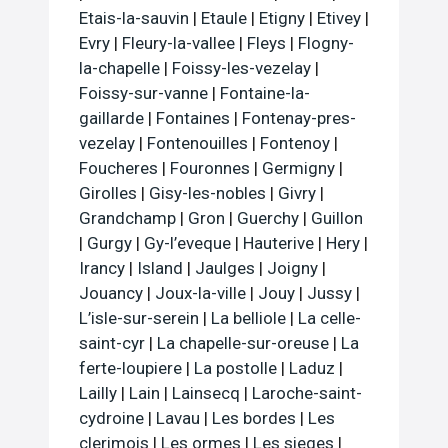
Etais-la-sauvin
|
Etaule
|
Etigny
|
Etivey
|
Evry
|
Fleury-la-vallee
|
Fleys
|
Flogny-
la-chapelle
|
Foissy-les-vezelay
|
Foissy-sur-vanne
|
Fontaine-la-
gaillarde
|
Fontaines
|
Fontenay-pres-
vezelay
|
Fontenouilles
|
Fontenoy
|
Foucheres
|
Fouronnes
|
Germigny
|
Girolles
|
Gisy-les-nobles
|
Givry
|
Grandchamp
|
Gron
|
Guerchy
|
Guillon
|
Gurgy
|
Gy-l’eveque
|
Hauterive
|
Hery
|
Irancy
|
Island
|
Jaulges
|
Joigny
|
Jouancy
|
Joux-la-ville
|
Jouy
|
Jussy
|
L’isle-sur-serein
|
La belliole
|
La celle-
saint-cyr
|
La chapelle-sur-oreuse
|
La
ferte-loupiere
|
La postolle
|
Laduz
|
Lailly
|
Lain
|
Lainsecq
|
Laroche-saint-
cydroine
|
Lavau
|
Les bordes
|
Les
clerimois
|
Les ormes
|
Les sieges
|