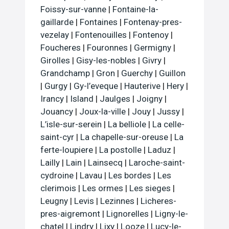
Foissy-sur-vanne
|
Fontaine-la-
gaillarde
|
Fontaines
|
Fontenay-pres-
vezelay
|
Fontenouilles
|
Fontenoy
|
Foucheres
|
Fouronnes
|
Germigny
|
Girolles
|
Gisy-les-nobles
|
Givry
|
Grandchamp
|
Gron
|
Guerchy
|
Guillon
|
Gurgy
|
Gy-l’eveque
|
Hauterive
|
Hery
|
Irancy
|
Island
|
Jaulges
|
Joigny
|
Jouancy
|
Joux-la-ville
|
Jouy
|
Jussy
|
L’isle-sur-serein
|
La belliole
|
La celle-
saint-cyr
|
La chapelle-sur-oreuse
|
La
ferte-loupiere
|
La postolle
|
Laduz
|
Lailly
|
Lain
|
Lainsecq
|
Laroche-saint-
cydroine
|
Lavau
|
Les bordes
|
Les
clerimois
|
Les ormes
|
Les sieges
|
Leugny
|
Levis
|
Lezinnes
|
Licheres-
pres-aigremont
|
Lignorelles
|
Ligny-le-
chatel
|
Lindry
|
Lixy
|
Looze
|
Lucy-le-