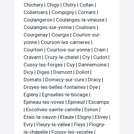
Chichery
|
Chigy
|
Chitry
|
Collan
|
Collemiers
|
Compigny
|
Cornant
|
Coulangeron
|
Coulanges-la-vineuse
|
Coulanges-sur-yonne
|
Coulours
|
Courgenay
|
Courgis
|
Courlon-sur-
yonne
|
Courson-les-carrieres
|
Courtoin
|
Courtois-sur-yonne
|
Crain
|
Cravant
|
Cruzy-le-chatel
|
Cry
|
Cudot
|
Cussy-les-forges
|
Cuy
|
Dannemoine
|
Dicy
|
Diges
|
Dixmont
|
Dollot
|
Domats
|
Domecy-sur-cure
|
Dracy
|
Druyes-les-belles-fontaines
|
Dye
|
Egleny
|
Egriselles-le-bocage
|
Epineau-les-voves
|
Epineuil
|
Escamps
|
Escolives-sainte-camille
|
Esnon
|
Etais-la-sauvin
|
Etaule
|
Etigny
|
Etivey
|
Evry
|
Fleury-la-vallee
|
Fleys
|
Flogny-
la-chapelle
|
Foissy-les-vezelay
|