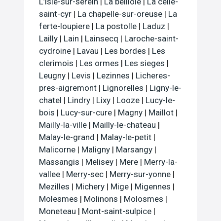
L’isle-sur-serein
|
La belliole
|
La celle-
saint-cyr
|
La chapelle-sur-oreuse
|
La
ferte-loupiere
|
La postolle
|
Laduz
|
Lailly
|
Lain
|
Lainsecq
|
Laroche-saint-
cydroine
|
Lavau
|
Les bordes
|
Les
clerimois
|
Les ormes
|
Les sieges
|
Leugny
|
Levis
|
Lezinnes
|
Licheres-
pres-aigremont
|
Lignorelles
|
Ligny-le-
chatel
|
Lindry
|
Lixy
|
Looze
|
Lucy-le-
bois
|
Lucy-sur-cure
|
Magny
|
Maillot
|
Mailly-la-ville
|
Mailly-le-chateau
|
Malay-le-grand
|
Malay-le-petit
|
Malicorne
|
Maligny
|
Marsangy
|
Massangis
|
Melisey
|
Mere
|
Merry-la-
vallee
|
Merry-sec
|
Merry-sur-yonne
|
Mezilles
|
Michery
|
Mige
|
Migennes
|
Molesmes
|
Molinons
|
Molosmes
|
Moneteau
|
Mont-saint-sulpice
|