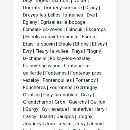
Dicy
|
Diges
|
Dixmont
|
Dollot
|
Domats
|
Domecy-sur-cure
|
Dracy
|
Druyes-les-belles-fontaines
|
Dye
|
Egleny
|
Egriselles-le-bocage
|
Epineau-les-voves
|
Epineuil
|
Escamps
|
Escolives-sainte-camille
|
Esnon
|
Etais-la-sauvin
|
Etaule
|
Etigny
|
Etivey
|
Evry
|
Fleury-la-vallee
|
Fleys
|
Flogny-
la-chapelle
|
Foissy-les-vezelay
|
Foissy-sur-vanne
|
Fontaine-la-
gaillarde
|
Fontaines
|
Fontenay-pres-
vezelay
|
Fontenouilles
|
Fontenoy
|
Foucheres
|
Fouronnes
|
Germigny
|
Girolles
|
Gisy-les-nobles
|
Givry
|
Grandchamp
|
Gron
|
Guerchy
|
Guillon
|
Gurgy
|
Gy-l’eveque
|
Hauterive
|
Hery
|
Irancy
|
Island
|
Jaulges
|
Joigny
|
Jouancy
|
Joux-la-ville
|
Jouy
|
Jussy
|