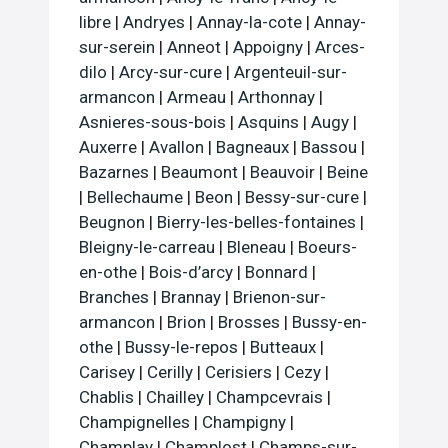
libre
|
Andryes
|
Annay-la-cote
|
Annay-
sur-serein
|
Anneot
|
Appoigny
|
Arces-
dilo
|
Arcy-sur-cure
|
Argenteuil-sur-
armancon
|
Armeau
|
Arthonnay
|
Asnieres-sous-bois
|
Asquins
|
Augy
|
Auxerre
|
Avallon
|
Bagneaux
|
Bassou
|
Bazarnes
|
Beaumont
|
Beauvoir
|
Beine
|
Bellechaume
|
Beon
|
Bessy-sur-cure
|
Beugnon
|
Bierry-les-belles-fontaines
|
Bleigny-le-carreau
|
Bleneau
|
Boeurs-
en-othe
|
Bois-d’arcy
|
Bonnard
|
Branches
|
Brannay
|
Brienon-sur-
armancon
|
Brion
|
Brosses
|
Bussy-en-
othe
|
Bussy-le-repos
|
Butteaux
|
Carisey
|
Cerilly
|
Cerisiers
|
Cezy
|
Chablis
|
Chailley
|
Champcevrais
|
Champignelles
|
Champigny
|
Champlay
|
Champlost
|
Champs-sur-