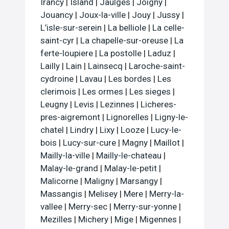
Irancy
|
Island
|
Jaulges
|
Joigny
|
Jouancy
|
Joux-la-ville
|
Jouy
|
Jussy
|
L’isle-sur-serein
|
La belliole
|
La celle-
saint-cyr
|
La chapelle-sur-oreuse
|
La
ferte-loupiere
|
La postolle
|
Laduz
|
Lailly
|
Lain
|
Lainsecq
|
Laroche-saint-
cydroine
|
Lavau
|
Les bordes
|
Les
clerimois
|
Les ormes
|
Les sieges
|
Leugny
|
Levis
|
Lezinnes
|
Licheres-
pres-aigremont
|
Lignorelles
|
Ligny-le-
chatel
|
Lindry
|
Lixy
|
Looze
|
Lucy-le-
bois
|
Lucy-sur-cure
|
Magny
|
Maillot
|
Mailly-la-ville
|
Mailly-le-chateau
|
Malay-le-grand
|
Malay-le-petit
|
Malicorne
|
Maligny
|
Marsangy
|
Massangis
|
Melisey
|
Mere
|
Merry-la-
vallee
|
Merry-sec
|
Merry-sur-yonne
|
Mezilles
|
Michery
|
Mige
|
Migennes
|