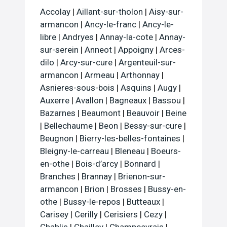
Accolay
|
Aillant-sur-tholon
|
Aisy-sur-
armancon
|
Ancy-le-franc
|
Ancy-le-
libre
|
Andryes
|
Annay-la-cote
|
Annay-
sur-serein
|
Anneot
|
Appoigny
|
Arces-
dilo
|
Arcy-sur-cure
|
Argenteuil-sur-
armancon
|
Armeau
|
Arthonnay
|
Asnieres-sous-bois
|
Asquins
|
Augy
|
Auxerre
|
Avallon
|
Bagneaux
|
Bassou
|
Bazarnes
|
Beaumont
|
Beauvoir
|
Beine
|
Bellechaume
|
Beon
|
Bessy-sur-cure
|
Beugnon
|
Bierry-les-belles-fontaines
|
Bleigny-le-carreau
|
Bleneau
|
Boeurs-
en-othe
|
Bois-d’arcy
|
Bonnard
|
Branches
|
Brannay
|
Brienon-sur-
armancon
|
Brion
|
Brosses
|
Bussy-en-
othe
|
Bussy-le-repos
|
Butteaux
|
Carisey
|
Cerilly
|
Cerisiers
|
Cezy
|
Chablis
|
Chailley
|
Champcevrais
|