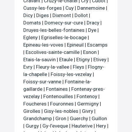
Cravant
|
Cruzy-le-chatel
|
Cry
|
Cudot
|
Cussy-les-forges
|
Cuy
|
Dannemoine
|
Dicy
|
Diges
|
Dixmont
|
Dollot
|
Domats
|
Domecy-sur-cure
|
Dracy
|
Druyes-les-belles-fontaines
|
Dye
|
Egleny
|
Egriselles-le-bocage
|
Epineau-les-voves
|
Epineuil
|
Escamps
|
Escolives-sainte-camille
|
Esnon
|
Etais-la-sauvin
|
Etaule
|
Etigny
|
Etivey
|
Evry
|
Fleury-la-vallee
|
Fleys
|
Flogny-
la-chapelle
|
Foissy-les-vezelay
|
Foissy-sur-vanne
|
Fontaine-la-
gaillarde
|
Fontaines
|
Fontenay-pres-
vezelay
|
Fontenouilles
|
Fontenoy
|
Foucheres
|
Fouronnes
|
Germigny
|
Girolles
|
Gisy-les-nobles
|
Givry
|
Grandchamp
|
Gron
|
Guerchy
|
Guillon
|
Gurgy
|
Gy-l’eveque
|
Hauterive
|
Hery
|