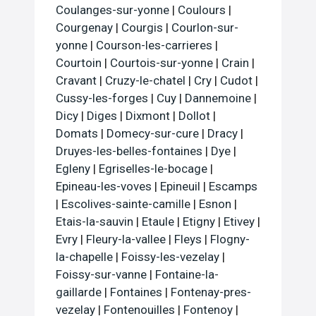
Coulanges-sur-yonne
|
Coulours
|
Courgenay
|
Courgis
|
Courlon-sur-
yonne
|
Courson-les-carrieres
|
Courtoin
|
Courtois-sur-yonne
|
Crain
|
Cravant
|
Cruzy-le-chatel
|
Cry
|
Cudot
|
Cussy-les-forges
|
Cuy
|
Dannemoine
|
Dicy
|
Diges
|
Dixmont
|
Dollot
|
Domats
|
Domecy-sur-cure
|
Dracy
|
Druyes-les-belles-fontaines
|
Dye
|
Egleny
|
Egriselles-le-bocage
|
Epineau-les-voves
|
Epineuil
|
Escamps
|
Escolives-sainte-camille
|
Esnon
|
Etais-la-sauvin
|
Etaule
|
Etigny
|
Etivey
|
Evry
|
Fleury-la-vallee
|
Fleys
|
Flogny-
la-chapelle
|
Foissy-les-vezelay
|
Foissy-sur-vanne
|
Fontaine-la-
gaillarde
|
Fontaines
|
Fontenay-pres-
vezelay
|
Fontenouilles
|
Fontenoy
|