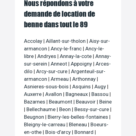
Nous répondons à votre
demande de location de
benne dans tout le 89
Accolay
|
Aillant-sur-tholon
|
Aisy-sur-
armancon
|
Ancy-le-franc
|
Ancy-le-
libre
|
Andryes
|
Annay-la-cote
|
Annay-
sur-serein
|
Anneot
|
Appoigny
|
Arces-
dilo
|
Arcy-sur-cure
|
Argenteuil-sur-
armancon
|
Armeau
|
Arthonnay
|
Asnieres-sous-bois
|
Asquins
|
Augy
|
Auxerre
|
Avallon
|
Bagneaux
|
Bassou
|
Bazarnes
|
Beaumont
|
Beauvoir
|
Beine
|
Bellechaume
|
Beon
|
Bessy-sur-cure
|
Beugnon
|
Bierry-les-belles-fontaines
|
Bleigny-le-carreau
|
Bleneau
|
Boeurs-
en-othe
|
Bois-d’arcy
|
Bonnard
|