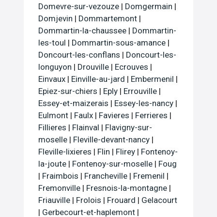
Domevre-sur-vezouze
|
Domgermain
|
Domjevin
|
Dommartemont
|
Dommartin-la-chaussee
|
Dommartin-
les-toul
|
Dommartin-sous-amance
|
Doncourt-les-conflans
|
Doncourt-les-
longuyon
|
Drouville
|
Ecrouves
|
Einvaux
|
Einville-au-jard
|
Embermenil
|
Epiez-sur-chiers
|
Eply
|
Errouville
|
Essey-et-maizerais
|
Essey-les-nancy
|
Eulmont
|
Faulx
|
Favieres
|
Ferrieres
|
Fillieres
|
Flainval
|
Flavigny-sur-
moselle
|
Fleville-devant-nancy
|
Fleville-lixieres
|
Flin
|
Flirey
|
Fontenoy-
la-joute
|
Fontenoy-sur-moselle
|
Foug
|
Fraimbois
|
Francheville
|
Fremenil
|
Fremonville
|
Fresnois-la-montagne
|
Friauville
|
Frolois
|
Frouard
|
Gelacourt
|
Gerbecourt-et-haplemont
|