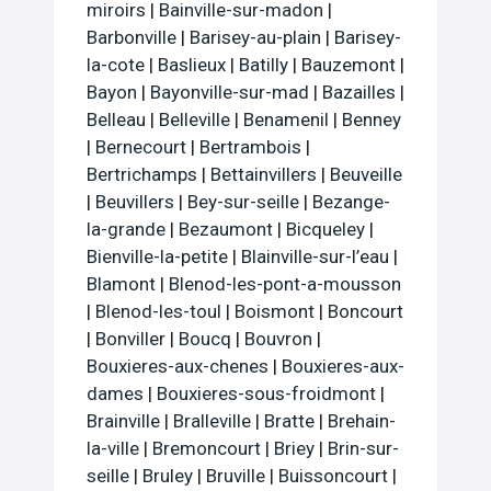
miroirs
|
Bainville-sur-madon
|
Barbonville
|
Barisey-au-plain
|
Barisey-
la-cote
|
Baslieux
|
Batilly
|
Bauzemont
|
Bayon
|
Bayonville-sur-mad
|
Bazailles
|
Belleau
|
Belleville
|
Benamenil
|
Benney
|
Bernecourt
|
Bertrambois
|
Bertrichamps
|
Bettainvillers
|
Beuveille
|
Beuvillers
|
Bey-sur-seille
|
Bezange-
la-grande
|
Bezaumont
|
Bicqueley
|
Bienville-la-petite
|
Blainville-sur-l’eau
|
Blamont
|
Blenod-les-pont-a-mousson
|
Blenod-les-toul
|
Boismont
|
Boncourt
|
Bonviller
|
Boucq
|
Bouvron
|
Bouxieres-aux-chenes
|
Bouxieres-aux-
dames
|
Bouxieres-sous-froidmont
|
Brainville
|
Bralleville
|
Bratte
|
Brehain-
la-ville
|
Bremoncourt
|
Briey
|
Brin-sur-
seille
|
Bruley
|
Bruville
|
Buissoncourt
|