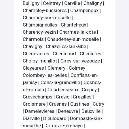
Bulligny
|
Ceintrey
|
Cerville
|
Chaligny
|
Chambley-bussieres
|
Champenoux
|
Champey-sur-moselle
|
Champigneulles
|
Chanteheux
|
Charency-vezin
|
Charmes-la-cote
|
Charmois
|
Chaudeney-sur-moselle
|
Chavigny
|
Chazelles-sur-albe
|
Chenevieres
|
Chenicourt
|
Chenieres
|
Choloy-menillot
|
Cirey-sur-vezouze
|
Clayeures
|
Clemery
|
Colmey
|
Colombey-les-belles
|
Conflans-en-
jarnisy
|
Cons-la-grandville
|
Cosnes-
et-romain
|
Courbesseaux
|
Crepey
|
Crevechamps
|
Crevic
|
Crezilles
|
Croismare
|
Crusnes
|
Custines
|
Cutry
|
Damelevieres
|
Deneuvre
|
Deuxville
|
Diarville
|
Dieulouard
|
Dombasle-sur-
meurthe
|
Domevre-en-haye
|