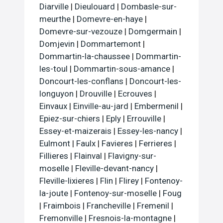
Diarville
|
Dieulouard
|
Dombasle-sur-
meurthe
|
Domevre-en-haye
|
Domevre-sur-vezouze
|
Domgermain
|
Domjevin
|
Dommartemont
|
Dommartin-la-chaussee
|
Dommartin-
les-toul
|
Dommartin-sous-amance
|
Doncourt-les-conflans
|
Doncourt-les-
longuyon
|
Drouville
|
Ecrouves
|
Einvaux
|
Einville-au-jard
|
Embermenil
|
Epiez-sur-chiers
|
Eply
|
Errouville
|
Essey-et-maizerais
|
Essey-les-nancy
|
Eulmont
|
Faulx
|
Favieres
|
Ferrieres
|
Fillieres
|
Flainval
|
Flavigny-sur-
moselle
|
Fleville-devant-nancy
|
Fleville-lixieres
|
Flin
|
Flirey
|
Fontenoy-
la-joute
|
Fontenoy-sur-moselle
|
Foug
|
Fraimbois
|
Francheville
|
Fremenil
|
Fremonville
|
Fresnois-la-montagne
|