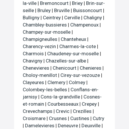
la-ville
|
Bremoncourt
|
Briey
|
Brin-sur-
seille
|
Bruley
|
Bruville
|
Buissoncourt
|
Bulligny
|
Ceintrey
|
Cerville
|
Chaligny
|
Chambley-bussieres
|
Champenoux
|
Champey-sur-moselle
|
Champigneulles
|
Chanteheux
|
Charency-vezin
|
Charmes-la-cote
|
Charmois
|
Chaudeney-sur-moselle
|
Chavigny
|
Chazelles-sur-albe
|
Chenevieres
|
Chenicourt
|
Chenieres
|
Choloy-menillot
|
Cirey-sur-vezouze
|
Clayeures
|
Clemery
|
Colmey
|
Colombey-les-belles
|
Conflans-en-
jarnisy
|
Cons-la-grandville
|
Cosnes-
et-romain
|
Courbesseaux
|
Crepey
|
Crevechamps
|
Crevic
|
Crezilles
|
Croismare
|
Crusnes
|
Custines
|
Cutry
|
Damelevieres
|
Deneuvre
|
Deuxville
|