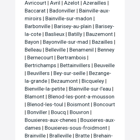
Avricourt
|
Avril
|
Azelot
|
Azerailles
|
Baccarat
|
Badonviller
|
Bainville-aux-
miroirs
|
Bainville-sur-madon
|
Barbonville
|
Barisey-au-plain
|
Barisey-
la-cote
|
Baslieux
|
Batilly
|
Bauzemont
|
Bayon
|
Bayonville-sur-mad
|
Bazailles
|
Belleau
|
Belleville
|
Benamenil
|
Benney
|
Bernecourt
|
Bertrambois
|
Bertrichamps
|
Bettainvillers
|
Beuveille
|
Beuvillers
|
Bey-sur-seille
|
Bezange-
la-grande
|
Bezaumont
|
Bicqueley
|
Bienville-la-petite
|
Blainville-sur-l’eau
|
Blamont
|
Blenod-les-pont-a-mousson
|
Blenod-les-toul
|
Boismont
|
Boncourt
|
Bonviller
|
Boucq
|
Bouvron
|
Bouxieres-aux-chenes
|
Bouxieres-aux-
dames
|
Bouxieres-sous-froidmont
|
Brainville
|
Bralleville
|
Bratte
|
Brehain-