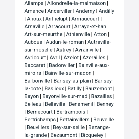
Allamps
|
Allondrelle-la-malmaison
|
Amance
|
Ancerviller
|
Anderny
|
Andilly
|
Anoux
|
Anthelupt
|
Armaucourt
|
Arnaville
|
Arracourt
|
Arraye-et-han
|
Art-sur-meurthe
|
Athienville
|
Atton
|
Auboue
|
Audun-le-roman
|
Autreville-
sur-moselle
|
Autrey
|
Avrainville
|
Avricourt
|
Avril
|
Azelot
|
Azerailles
|
Baccarat
|
Badonviller
|
Bainville-aux-
miroirs
|
Bainville-sur-madon
|
Barbonville
|
Barisey-au-plain
|
Barisey-
la-cote
|
Baslieux
|
Batilly
|
Bauzemont
|
Bayon
|
Bayonville-sur-mad
|
Bazailles
|
Belleau
|
Belleville
|
Benamenil
|
Benney
|
Bernecourt
|
Bertrambois
|
Bertrichamps
|
Bettainvillers
|
Beuveille
|
Beuvillers
|
Bey-sur-seille
|
Bezange-
la-grande
|
Bezaumont
|
Bicqueley
|