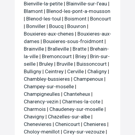
Bienville-la-petite
|
Blainville-sur-l’eau
|
Blamont
|
Blenod-les-pont-a-mousson
|
Blenod-les-toul
|
Boismont
|
Boncourt
|
Bonviller
|
Boucq
|
Bouvron
|
Bouxieres-aux-chenes
|
Bouxieres-aux-
dames
|
Bouxieres-sous-froidmont
|
Brainville
|
Bralleville
|
Bratte
|
Brehain-
la-ville
|
Bremoncourt
|
Briey
|
Brin-sur-
seille
|
Bruley
|
Bruville
|
Buissoncourt
|
Bulligny
|
Ceintrey
|
Cerville
|
Chaligny
|
Chambley-bussieres
|
Champenoux
|
Champey-sur-moselle
|
Champigneulles
|
Chanteheux
|
Charency-vezin
|
Charmes-la-cote
|
Charmois
|
Chaudeney-sur-moselle
|
Chavigny
|
Chazelles-sur-albe
|
Chenevieres
|
Chenicourt
|
Chenieres
|
Choloy-menillot
|
Cirey-sur-vezouze
|