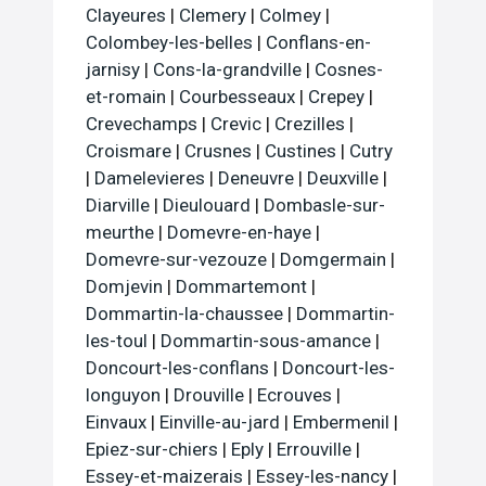
Clayeures
|
Clemery
|
Colmey
|
Colombey-les-belles
|
Conflans-en-
jarnisy
|
Cons-la-grandville
|
Cosnes-
et-romain
|
Courbesseaux
|
Crepey
|
Crevechamps
|
Crevic
|
Crezilles
|
Croismare
|
Crusnes
|
Custines
|
Cutry
|
Damelevieres
|
Deneuvre
|
Deuxville
|
Diarville
|
Dieulouard
|
Dombasle-sur-
meurthe
|
Domevre-en-haye
|
Domevre-sur-vezouze
|
Domgermain
|
Domjevin
|
Dommartemont
|
Dommartin-la-chaussee
|
Dommartin-
les-toul
|
Dommartin-sous-amance
|
Doncourt-les-conflans
|
Doncourt-les-
longuyon
|
Drouville
|
Ecrouves
|
Einvaux
|
Einville-au-jard
|
Embermenil
|
Epiez-sur-chiers
|
Eply
|
Errouville
|
Essey-et-maizerais
|
Essey-les-nancy
|