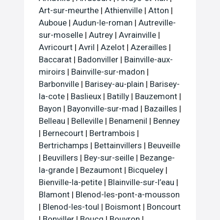
Art-sur-meurthe
|
Athienville
|
Atton
|
Auboue
|
Audun-le-roman
|
Autreville-
sur-moselle
|
Autrey
|
Avrainville
|
Avricourt
|
Avril
|
Azelot
|
Azerailles
|
Baccarat
|
Badonviller
|
Bainville-aux-
miroirs
|
Bainville-sur-madon
|
Barbonville
|
Barisey-au-plain
|
Barisey-
la-cote
|
Baslieux
|
Batilly
|
Bauzemont
|
Bayon
|
Bayonville-sur-mad
|
Bazailles
|
Belleau
|
Belleville
|
Benamenil
|
Benney
|
Bernecourt
|
Bertrambois
|
Bertrichamps
|
Bettainvillers
|
Beuveille
|
Beuvillers
|
Bey-sur-seille
|
Bezange-
la-grande
|
Bezaumont
|
Bicqueley
|
Bienville-la-petite
|
Blainville-sur-l’eau
|
Blamont
|
Blenod-les-pont-a-mousson
|
Blenod-les-toul
|
Boismont
|
Boncourt
|
Bonviller
|
Boucq
|
Bouvron
|