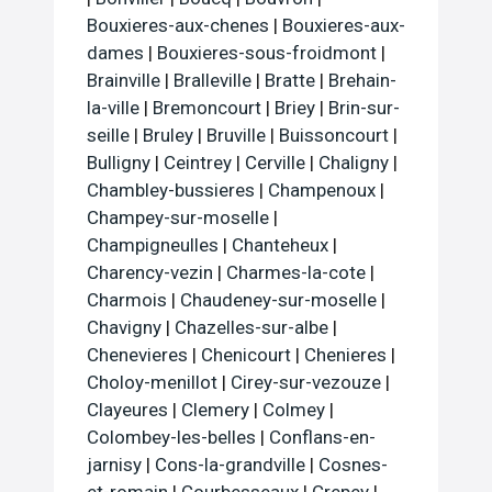
Bouxieres-aux-chenes
|
Bouxieres-aux-
dames
|
Bouxieres-sous-froidmont
|
Brainville
|
Bralleville
|
Bratte
|
Brehain-
la-ville
|
Bremoncourt
|
Briey
|
Brin-sur-
seille
|
Bruley
|
Bruville
|
Buissoncourt
|
Bulligny
|
Ceintrey
|
Cerville
|
Chaligny
|
Chambley-bussieres
|
Champenoux
|
Champey-sur-moselle
|
Champigneulles
|
Chanteheux
|
Charency-vezin
|
Charmes-la-cote
|
Charmois
|
Chaudeney-sur-moselle
|
Chavigny
|
Chazelles-sur-albe
|
Chenevieres
|
Chenicourt
|
Chenieres
|
Choloy-menillot
|
Cirey-sur-vezouze
|
Clayeures
|
Clemery
|
Colmey
|
Colombey-les-belles
|
Conflans-en-
jarnisy
|
Cons-la-grandville
|
Cosnes-
et-romain
|
Courbesseaux
|
Crepey
|