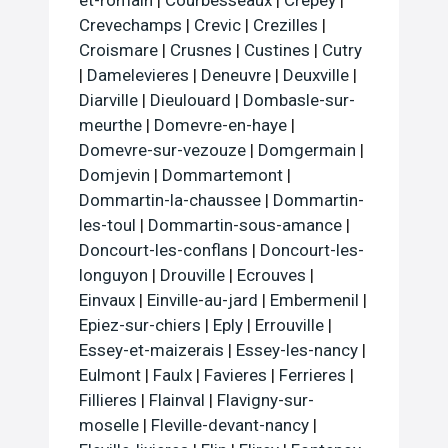
Crevechamps
|
Crevic
|
Crezilles
|
Croismare
|
Crusnes
|
Custines
|
Cutry
|
Damelevieres
|
Deneuvre
|
Deuxville
|
Diarville
|
Dieulouard
|
Dombasle-sur-
meurthe
|
Domevre-en-haye
|
Domevre-sur-vezouze
|
Domgermain
|
Domjevin
|
Dommartemont
|
Dommartin-la-chaussee
|
Dommartin-
les-toul
|
Dommartin-sous-amance
|
Doncourt-les-conflans
|
Doncourt-les-
longuyon
|
Drouville
|
Ecrouves
|
Einvaux
|
Einville-au-jard
|
Embermenil
|
Epiez-sur-chiers
|
Eply
|
Errouville
|
Essey-et-maizerais
|
Essey-les-nancy
|
Eulmont
|
Faulx
|
Favieres
|
Ferrieres
|
Fillieres
|
Flainval
|
Flavigny-sur-
moselle
|
Fleville-devant-nancy
|