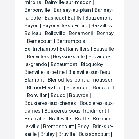
miroirs
|
Bainville-sur-madon
|
Barbonville
|
Barisey-au-plain
|
Barisey-
la-cote
|
Baslieux
|
Batilly
|
Bauzemont
|
Bayon
|
Bayonville-sur-mad
|
Bazailles
|
Belleau
|
Belleville
|
Benamenil
|
Benney
|
Bernecourt
|
Bertrambois
|
Bertrichamps
|
Bettainvillers
|
Beuveille
|
Beuvillers
|
Bey-sur-seille
|
Bezange-
la-grande
|
Bezaumont
|
Bicqueley
|
Bienville-la-petite
|
Blainville-sur-l’eau
|
Blamont
|
Blenod-les-pont-a-mousson
|
Blenod-les-toul
|
Boismont
|
Boncourt
|
Bonviller
|
Boucq
|
Bouvron
|
Bouxieres-aux-chenes
|
Bouxieres-aux-
dames
|
Bouxieres-sous-froidmont
|
Brainville
|
Bralleville
|
Bratte
|
Brehain-
la-ville
|
Bremoncourt
|
Briey
|
Brin-sur-
seille
|
Bruley
|
Bruville
|
Buissoncourt
|