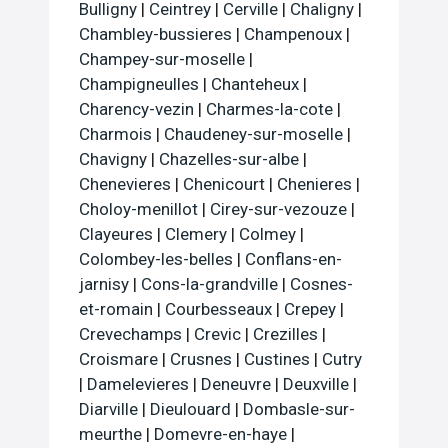
Bulligny
|
Ceintrey
|
Cerville
|
Chaligny
|
Chambley-bussieres
|
Champenoux
|
Champey-sur-moselle
|
Champigneulles
|
Chanteheux
|
Charency-vezin
|
Charmes-la-cote
|
Charmois
|
Chaudeney-sur-moselle
|
Chavigny
|
Chazelles-sur-albe
|
Chenevieres
|
Chenicourt
|
Chenieres
|
Choloy-menillot
|
Cirey-sur-vezouze
|
Clayeures
|
Clemery
|
Colmey
|
Colombey-les-belles
|
Conflans-en-
jarnisy
|
Cons-la-grandville
|
Cosnes-
et-romain
|
Courbesseaux
|
Crepey
|
Crevechamps
|
Crevic
|
Crezilles
|
Croismare
|
Crusnes
|
Custines
|
Cutry
|
Damelevieres
|
Deneuvre
|
Deuxville
|
Diarville
|
Dieulouard
|
Dombasle-sur-
meurthe
|
Domevre-en-haye
|