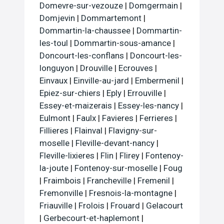
Domevre-sur-vezouze
|
Domgermain
|
Domjevin
|
Dommartemont
|
Dommartin-la-chaussee
|
Dommartin-
les-toul
|
Dommartin-sous-amance
|
Doncourt-les-conflans
|
Doncourt-les-
longuyon
|
Drouville
|
Ecrouves
|
Einvaux
|
Einville-au-jard
|
Embermenil
|
Epiez-sur-chiers
|
Eply
|
Errouville
|
Essey-et-maizerais
|
Essey-les-nancy
|
Eulmont
|
Faulx
|
Favieres
|
Ferrieres
|
Fillieres
|
Flainval
|
Flavigny-sur-
moselle
|
Fleville-devant-nancy
|
Fleville-lixieres
|
Flin
|
Flirey
|
Fontenoy-
la-joute
|
Fontenoy-sur-moselle
|
Foug
|
Fraimbois
|
Francheville
|
Fremenil
|
Fremonville
|
Fresnois-la-montagne
|
Friauville
|
Frolois
|
Frouard
|
Gelacourt
|
Gerbecourt-et-haplemont
|