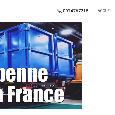
0974767315
ACCUEIL
 benne
a France