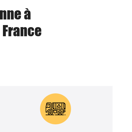
enne à
 France