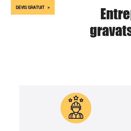
Entre
DEVIS GRATUIT
gravat