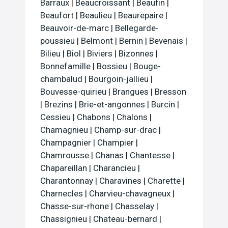
Barraux
|
Beaucroissant
|
Beaufin
|
Beaufort
|
Beaulieu
|
Beaurepaire
|
Beauvoir-de-marc
|
Bellegarde-
poussieu
|
Belmont
|
Bernin
|
Bevenais
|
Bilieu
|
Biol
|
Biviers
|
Bizonnes
|
Bonnefamille
|
Bossieu
|
Bouge-
chambalud
|
Bourgoin-jallieu
|
Bouvesse-quirieu
|
Brangues
|
Bresson
|
Brezins
|
Brie-et-angonnes
|
Burcin
|
Cessieu
|
Chabons
|
Chalons
|
Chamagnieu
|
Champ-sur-drac
|
Champagnier
|
Champier
|
Chamrousse
|
Chanas
|
Chantesse
|
Chapareillan
|
Charancieu
|
Charantonnay
|
Charavines
|
Charette
|
Charnecles
|
Charvieu-chavagneux
|
Chasse-sur-rhone
|
Chasselay
|
Chassignieu
|
Chateau-bernard
|