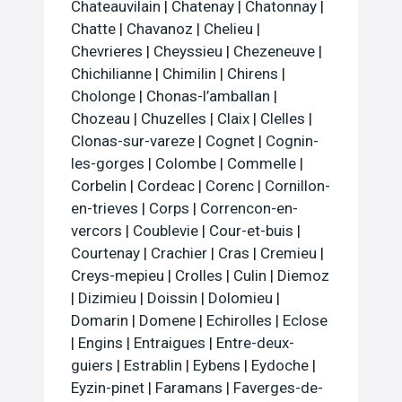
Chateauvilain
|
Chatenay
|
Chatonnay
|
Chatte
|
Chavanoz
|
Chelieu
|
Chevrieres
|
Cheyssieu
|
Chezeneuve
|
Chichilianne
|
Chimilin
|
Chirens
|
Cholonge
|
Chonas-l’amballan
|
Chozeau
|
Chuzelles
|
Claix
|
Clelles
|
Clonas-sur-vareze
|
Cognet
|
Cognin-
les-gorges
|
Colombe
|
Commelle
|
Corbelin
|
Cordeac
|
Corenc
|
Cornillon-
en-trieves
|
Corps
|
Correncon-en-
vercors
|
Coublevie
|
Cour-et-buis
|
Courtenay
|
Crachier
|
Cras
|
Cremieu
|
Creys-mepieu
|
Crolles
|
Culin
|
Diemoz
|
Dizimieu
|
Doissin
|
Dolomieu
|
Domarin
|
Domene
|
Echirolles
|
Eclose
|
Engins
|
Entraigues
|
Entre-deux-
guiers
|
Estrablin
|
Eybens
|
Eydoche
|
Eyzin-pinet
|
Faramans
|
Faverges-de-