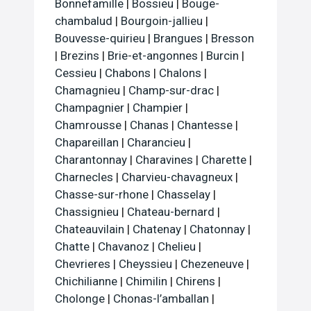
Bonnefamille
|
Bossieu
|
Bouge-
chambalud
|
Bourgoin-jallieu
|
Bouvesse-quirieu
|
Brangues
|
Bresson
|
Brezins
|
Brie-et-angonnes
|
Burcin
|
Cessieu
|
Chabons
|
Chalons
|
Chamagnieu
|
Champ-sur-drac
|
Champagnier
|
Champier
|
Chamrousse
|
Chanas
|
Chantesse
|
Chapareillan
|
Charancieu
|
Charantonnay
|
Charavines
|
Charette
|
Charnecles
|
Charvieu-chavagneux
|
Chasse-sur-rhone
|
Chasselay
|
Chassignieu
|
Chateau-bernard
|
Chateauvilain
|
Chatenay
|
Chatonnay
|
Chatte
|
Chavanoz
|
Chelieu
|
Chevrieres
|
Cheyssieu
|
Chezeneuve
|
Chichilianne
|
Chimilin
|
Chirens
|
Cholonge
|
Chonas-l’amballan
|