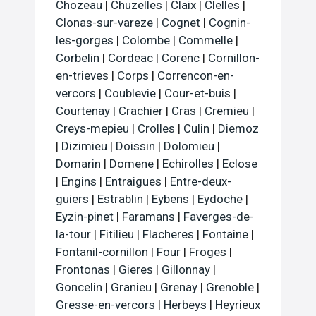
Chozeau
|
Chuzelles
|
Claix
|
Clelles
|
Clonas-sur-vareze
|
Cognet
|
Cognin-
les-gorges
|
Colombe
|
Commelle
|
Corbelin
|
Cordeac
|
Corenc
|
Cornillon-
en-trieves
|
Corps
|
Correncon-en-
vercors
|
Coublevie
|
Cour-et-buis
|
Courtenay
|
Crachier
|
Cras
|
Cremieu
|
Creys-mepieu
|
Crolles
|
Culin
|
Diemoz
|
Dizimieu
|
Doissin
|
Dolomieu
|
Domarin
|
Domene
|
Echirolles
|
Eclose
|
Engins
|
Entraigues
|
Entre-deux-
guiers
|
Estrablin
|
Eybens
|
Eydoche
|
Eyzin-pinet
|
Faramans
|
Faverges-de-
la-tour
|
Fitilieu
|
Flacheres
|
Fontaine
|
Fontanil-cornillon
|
Four
|
Froges
|
Frontonas
|
Gieres
|
Gillonnay
|
Goncelin
|
Granieu
|
Grenay
|
Grenoble
|
Gresse-en-vercors
|
Herbeys
|
Heyrieux