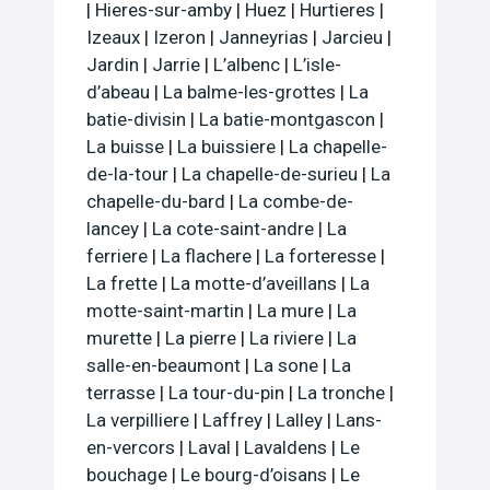
|
Hieres-sur-amby
|
Huez
|
Hurtieres
|
Izeaux
|
Izeron
|
Janneyrias
|
Jarcieu
|
Jardin
|
Jarrie
|
L’albenc
|
L’isle-
d’abeau
|
La balme-les-grottes
|
La
batie-divisin
|
La batie-montgascon
|
La buisse
|
La buissiere
|
La chapelle-
de-la-tour
|
La chapelle-de-surieu
|
La
chapelle-du-bard
|
La combe-de-
lancey
|
La cote-saint-andre
|
La
ferriere
|
La flachere
|
La forteresse
|
La frette
|
La motte-d’aveillans
|
La
motte-saint-martin
|
La mure
|
La
murette
|
La pierre
|
La riviere
|
La
salle-en-beaumont
|
La sone
|
La
terrasse
|
La tour-du-pin
|
La tronche
|
La verpilliere
|
Laffrey
|
Lalley
|
Lans-
en-vercors
|
Laval
|
Lavaldens
|
Le
bouchage
|
Le bourg-d’oisans
|
Le