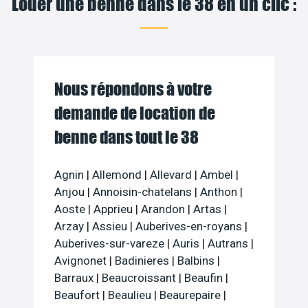
Louer une benne dans le 38 en un clic :
Nous répondons à votre
demande de location de
benne dans tout le 38
Agnin
|
Allemond
|
Allevard
|
Ambel
|
Anjou
|
Annoisin-chatelans
|
Anthon
|
Aoste
|
Apprieu
|
Arandon
|
Artas
|
Arzay
|
Assieu
|
Auberives-en-royans
|
Auberives-sur-vareze
|
Auris
|
Autrans
|
Avignonet
|
Badinieres
|
Balbins
|
Barraux
|
Beaucroissant
|
Beaufin
|
Beaufort
|
Beaulieu
|
Beaurepaire
|