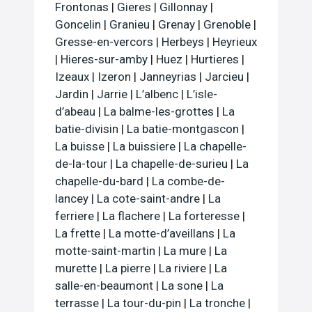
Frontonas
|
Gieres
|
Gillonnay
|
Goncelin
|
Granieu
|
Grenay
|
Grenoble
|
Gresse-en-vercors
|
Herbeys
|
Heyrieux
|
Hieres-sur-amby
|
Huez
|
Hurtieres
|
Izeaux
|
Izeron
|
Janneyrias
|
Jarcieu
|
Jardin
|
Jarrie
|
L’albenc
|
L’isle-
d’abeau
|
La balme-les-grottes
|
La
batie-divisin
|
La batie-montgascon
|
La buisse
|
La buissiere
|
La chapelle-
de-la-tour
|
La chapelle-de-surieu
|
La
chapelle-du-bard
|
La combe-de-
lancey
|
La cote-saint-andre
|
La
ferriere
|
La flachere
|
La forteresse
|
La frette
|
La motte-d’aveillans
|
La
motte-saint-martin
|
La mure
|
La
murette
|
La pierre
|
La riviere
|
La
salle-en-beaumont
|
La sone
|
La
terrasse
|
La tour-du-pin
|
La tronche
|