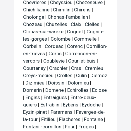
Chevrieres
|
Cheyssieu
|
Chezeneuve
|
Chichilianne
|
Chimilin
|
Chirens
|
Cholonge
|
Chonas-l’amballan
|
Chozeau
|
Chuzelles
|
Claix
|
Clelles
|
Clonas-sur-vareze
|
Cognet
|
Cognin-
les-gorges
|
Colombe
|
Commelle
|
Corbelin
|
Cordeac
|
Corenc
|
Cornillon-
en-trieves
|
Corps
|
Correncon-en-
vercors
|
Coublevie
|
Cour-et-buis
|
Courtenay
|
Crachier
|
Cras
|
Cremieu
|
Creys-mepieu
|
Crolles
|
Culin
|
Diemoz
|
Dizimieu
|
Doissin
|
Dolomieu
|
Domarin
|
Domene
|
Echirolles
|
Eclose
|
Engins
|
Entraigues
|
Entre-deux-
guiers
|
Estrablin
|
Eybens
|
Eydoche
|
Eyzin-pinet
|
Faramans
|
Faverges-de-
la-tour
|
Fitilieu
|
Flacheres
|
Fontaine
|
Fontanil-cornillon
|
Four
|
Froges
|