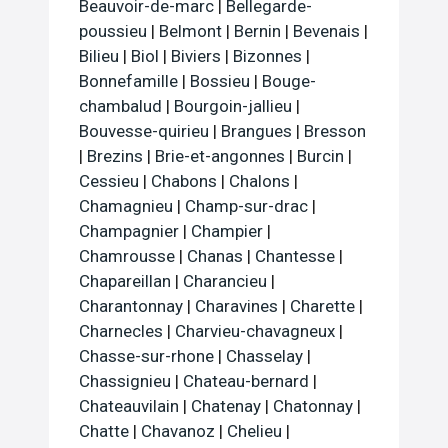
Beauvoir-de-marc
|
Bellegarde-
poussieu
|
Belmont
|
Bernin
|
Bevenais
|
Bilieu
|
Biol
|
Biviers
|
Bizonnes
|
Bonnefamille
|
Bossieu
|
Bouge-
chambalud
|
Bourgoin-jallieu
|
Bouvesse-quirieu
|
Brangues
|
Bresson
|
Brezins
|
Brie-et-angonnes
|
Burcin
|
Cessieu
|
Chabons
|
Chalons
|
Chamagnieu
|
Champ-sur-drac
|
Champagnier
|
Champier
|
Chamrousse
|
Chanas
|
Chantesse
|
Chapareillan
|
Charancieu
|
Charantonnay
|
Charavines
|
Charette
|
Charnecles
|
Charvieu-chavagneux
|
Chasse-sur-rhone
|
Chasselay
|
Chassignieu
|
Chateau-bernard
|
Chateauvilain
|
Chatenay
|
Chatonnay
|
Chatte
|
Chavanoz
|
Chelieu
|