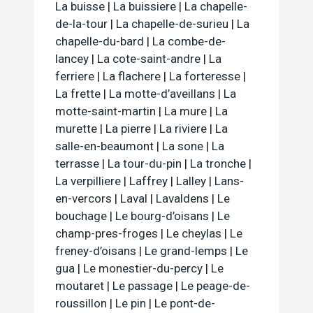
La buisse
|
La buissiere
|
La chapelle-
de-la-tour
|
La chapelle-de-surieu
|
La
chapelle-du-bard
|
La combe-de-
lancey
|
La cote-saint-andre
|
La
ferriere
|
La flachere
|
La forteresse
|
La frette
|
La motte-d’aveillans
|
La
motte-saint-martin
|
La mure
|
La
murette
|
La pierre
|
La riviere
|
La
salle-en-beaumont
|
La sone
|
La
terrasse
|
La tour-du-pin
|
La tronche
|
La verpilliere
|
Laffrey
|
Lalley
|
Lans-
en-vercors
|
Laval
|
Lavaldens
|
Le
bouchage
|
Le bourg-d’oisans
|
Le
champ-pres-froges
|
Le cheylas
|
Le
freney-d’oisans
|
Le grand-lemps
|
Le
gua
|
Le monestier-du-percy
|
Le
moutaret
|
Le passage
|
Le peage-de-
roussillon
|
Le pin
|
Le pont-de-