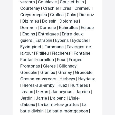
vercors
|
Coublevie
|
Cour-et-buis
|
Courtenay
|
Crachier
|
Cras
|
Cremieu
|
Creys-mepieu
|
Crolles
|
Culin
|
Diemoz
|
Dizimieu
|
Doissin
|
Dolomieu
|
Domarin
|
Domene
|
Echirolles
|
Eclose
|
Engins
|
Entraigues
|
Entre-deux-
guiers
|
Estrablin
|
Eybens
|
Eydoche
|
Eyzin-pinet
|
Faramans
|
Faverges-de-
la-tour
|
Fitilieu
|
Flacheres
|
Fontaine
|
Fontanil-cornillon
|
Four
|
Froges
|
Frontonas
|
Gieres
|
Gillonnay
|
Goncelin
|
Granieu
|
Grenay
|
Grenoble
|
Gresse-en-vercors
|
Herbeys
|
Heyrieux
|
Hieres-sur-amby
|
Huez
|
Hurtieres
|
Izeaux
|
Izeron
|
Janneyrias
|
Jarcieu
|
Jardin
|
Jarrie
|
L’albenc
|
L’isle-
d’abeau
|
La balme-les-grottes
|
La
batie-divisin
|
La batie-montgascon
|