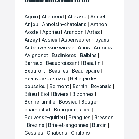
Agnin
|
Allemond
|
Allevard
|
Ambel
|
Anjou
|
Annoisin-chatelans
|
Anthon
|
Aoste
|
Apprieu
|
Arandon
|
Artas
|
Arzay
|
Assieu
|
Auberives-en-royans
|
Auberives-sur-vareze
|
Auris
|
Autrans
|
Avignonet
|
Badinieres
|
Balbins
|
Barraux
|
Beaucroissant
|
Beaufin
|
Beaufort
|
Beaulieu
|
Beaurepaire
|
Beauvoir-de-marc
|
Bellegarde-
poussieu
|
Belmont
|
Bernin
|
Bevenais
|
Bilieu
|
Biol
|
Biviers
|
Bizonnes
|
Bonnefamille
|
Bossieu
|
Bouge-
chambalud
|
Bourgoin-jallieu
|
Bouvesse-quirieu
|
Brangues
|
Bresson
|
Brezins
|
Brie-et-angonnes
|
Burcin
|
Cessieu
|
Chabons
|
Chalons
|