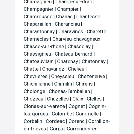
Chamagnieu
|
Champ-sur-drac
|
Champagnier
|
Champier
|
Chamrousse
|
Chanas
|
Chantesse
|
Chapareillan
|
Charancieu
|
Charantonnay
|
Charavines
|
Charette
|
Charnecles
|
Charvieu-chavagneux
|
Chasse-sur-rhone
|
Chasselay
|
Chassignieu
|
Chateau-bernard
|
Chateauvilain
|
Chatenay
|
Chatonnay
|
Chatte
|
Chavanoz
|
Chelieu
|
Chevrieres
|
Cheyssieu
|
Chezeneuve
|
Chichilianne
|
Chimilin
|
Chirens
|
Cholonge
|
Chonas-l’amballan
|
Chozeau
|
Chuzelles
|
Claix
|
Clelles
|
Clonas-sur-vareze
|
Cognet
|
Cognin-
les-gorges
|
Colombe
|
Commelle
|
Corbelin
|
Cordeac
|
Corenc
|
Cornillon-
en-trieves
|
Corps
|
Correncon-en-