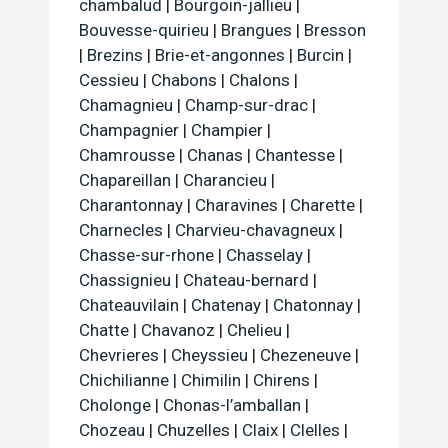
chambalud
|
Bourgoin-jallieu
|
Bouvesse-quirieu
|
Brangues
|
Bresson
|
Brezins
|
Brie-et-angonnes
|
Burcin
|
Cessieu
|
Chabons
|
Chalons
|
Chamagnieu
|
Champ-sur-drac
|
Champagnier
|
Champier
|
Chamrousse
|
Chanas
|
Chantesse
|
Chapareillan
|
Charancieu
|
Charantonnay
|
Charavines
|
Charette
|
Charnecles
|
Charvieu-chavagneux
|
Chasse-sur-rhone
|
Chasselay
|
Chassignieu
|
Chateau-bernard
|
Chateauvilain
|
Chatenay
|
Chatonnay
|
Chatte
|
Chavanoz
|
Chelieu
|
Chevrieres
|
Cheyssieu
|
Chezeneuve
|
Chichilianne
|
Chimilin
|
Chirens
|
Cholonge
|
Chonas-l’amballan
|
Chozeau
|
Chuzelles
|
Claix
|
Clelles
|