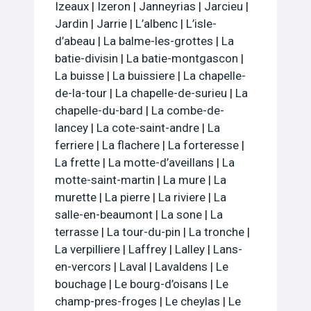
Izeaux
|
Izeron
|
Janneyrias
|
Jarcieu
|
Jardin
|
Jarrie
|
L’albenc
|
L’isle-
d’abeau
|
La balme-les-grottes
|
La
batie-divisin
|
La batie-montgascon
|
La buisse
|
La buissiere
|
La chapelle-
de-la-tour
|
La chapelle-de-surieu
|
La
chapelle-du-bard
|
La combe-de-
lancey
|
La cote-saint-andre
|
La
ferriere
|
La flachere
|
La forteresse
|
La frette
|
La motte-d’aveillans
|
La
motte-saint-martin
|
La mure
|
La
murette
|
La pierre
|
La riviere
|
La
salle-en-beaumont
|
La sone
|
La
terrasse
|
La tour-du-pin
|
La tronche
|
La verpilliere
|
Laffrey
|
Lalley
|
Lans-
en-vercors
|
Laval
|
Lavaldens
|
Le
bouchage
|
Le bourg-d’oisans
|
Le
champ-pres-froges
|
Le cheylas
|
Le