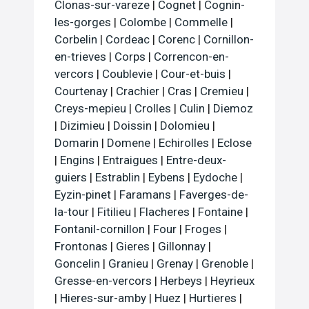
Clonas-sur-vareze
|
Cognet
|
Cognin-
les-gorges
|
Colombe
|
Commelle
|
Corbelin
|
Cordeac
|
Corenc
|
Cornillon-
en-trieves
|
Corps
|
Correncon-en-
vercors
|
Coublevie
|
Cour-et-buis
|
Courtenay
|
Crachier
|
Cras
|
Cremieu
|
Creys-mepieu
|
Crolles
|
Culin
|
Diemoz
|
Dizimieu
|
Doissin
|
Dolomieu
|
Domarin
|
Domene
|
Echirolles
|
Eclose
|
Engins
|
Entraigues
|
Entre-deux-
guiers
|
Estrablin
|
Eybens
|
Eydoche
|
Eyzin-pinet
|
Faramans
|
Faverges-de-
la-tour
|
Fitilieu
|
Flacheres
|
Fontaine
|
Fontanil-cornillon
|
Four
|
Froges
|
Frontonas
|
Gieres
|
Gillonnay
|
Goncelin
|
Granieu
|
Grenay
|
Grenoble
|
Gresse-en-vercors
|
Herbeys
|
Heyrieux
|
Hieres-sur-amby
|
Huez
|
Hurtieres
|