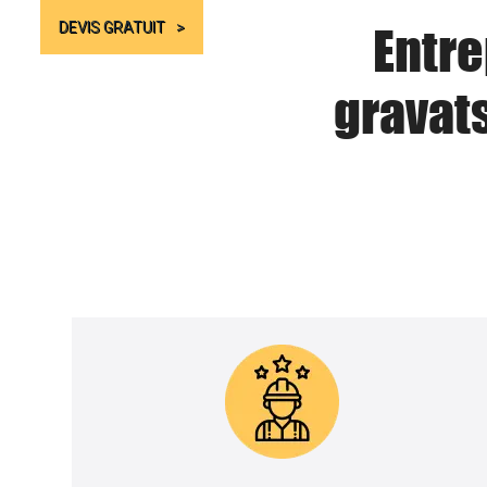
Entre
DEVIS GRATUIT
gravat