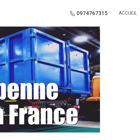
0974767315
ACCUEIL
 benne
a France