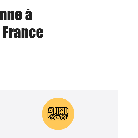
enne à
 France