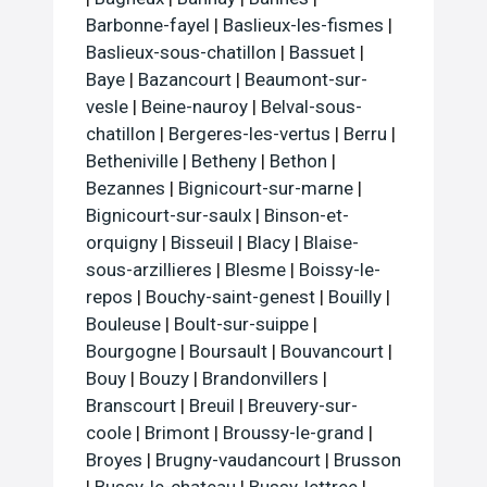
Barbonne-fayel
|
Baslieux-les-fismes
|
Baslieux-sous-chatillon
|
Bassuet
|
Baye
|
Bazancourt
|
Beaumont-sur-
vesle
|
Beine-nauroy
|
Belval-sous-
chatillon
|
Bergeres-les-vertus
|
Berru
|
Betheniville
|
Betheny
|
Bethon
|
Bezannes
|
Bignicourt-sur-marne
|
Bignicourt-sur-saulx
|
Binson-et-
orquigny
|
Bisseuil
|
Blacy
|
Blaise-
sous-arzillieres
|
Blesme
|
Boissy-le-
repos
|
Bouchy-saint-genest
|
Bouilly
|
Bouleuse
|
Boult-sur-suippe
|
Bourgogne
|
Boursault
|
Bouvancourt
|
Bouy
|
Bouzy
|
Brandonvillers
|
Branscourt
|
Breuil
|
Breuvery-sur-
coole
|
Brimont
|
Broussy-le-grand
|
Broyes
|
Brugny-vaudancourt
|
Brusson