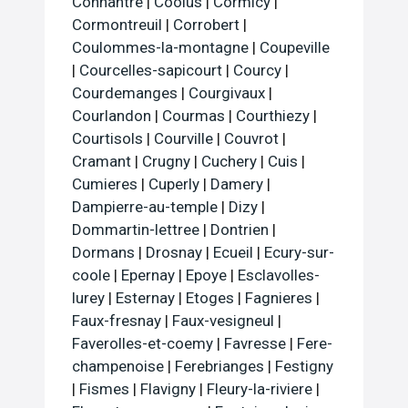
Connantre
|
Coolus
|
Cormicy
|
Cormontreuil
|
Corrobert
|
Coulommes-la-montagne
|
Coupeville
|
Courcelles-sapicourt
|
Courcy
|
Courdemanges
|
Courgivaux
|
Courlandon
|
Courmas
|
Courthiezy
|
Courtisols
|
Courville
|
Couvrot
|
Cramant
|
Crugny
|
Cuchery
|
Cuis
|
Cumieres
|
Cuperly
|
Damery
|
Dampierre-au-temple
|
Dizy
|
Dommartin-lettree
|
Dontrien
|
Dormans
|
Drosnay
|
Ecueil
|
Ecury-sur-
coole
|
Epernay
|
Epoye
|
Esclavolles-
lurey
|
Esternay
|
Etoges
|
Fagnieres
|
Faux-fresnay
|
Faux-vesigneul
|
Faverolles-et-coemy
|
Favresse
|
Fere-
champenoise
|
Ferebrianges
|
Festigny
|
Fismes
|
Flavigny
|
Fleury-la-riviere
|