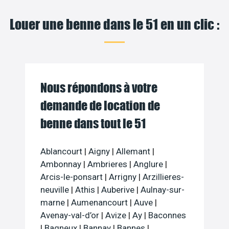
Louer une benne dans le 51 en un clic :
Nous répondons à votre
demande de location de
benne dans tout le 51
Ablancourt
|
Aigny
|
Allemant
|
Ambonnay
|
Ambrieres
|
Anglure
|
Arcis-le-ponsart
|
Arrigny
|
Arzillieres-
neuville
|
Athis
|
Auberive
|
Aulnay-sur-
marne
|
Aumenancourt
|
Auve
|
Avenay-val-d’or
|
Avize
|
Ay
|
Baconnes
|
Bagneux
|
Bannay
|
Bannes
|