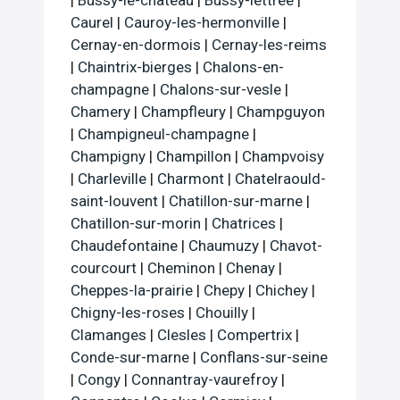
|
Bussy-le-chateau
|
Bussy-lettree
|
Caurel
|
Cauroy-les-hermonville
|
Cernay-en-dormois
|
Cernay-les-reims
|
Chaintrix-bierges
|
Chalons-en-
champagne
|
Chalons-sur-vesle
|
Chamery
|
Champfleury
|
Champguyon
|
Champigneul-champagne
|
Champigny
|
Champillon
|
Champvoisy
|
Charleville
|
Charmont
|
Chatelraould-
saint-louvent
|
Chatillon-sur-marne
|
Chatillon-sur-morin
|
Chatrices
|
Chaudefontaine
|
Chaumuzy
|
Chavot-
courcourt
|
Cheminon
|
Chenay
|
Cheppes-la-prairie
|
Chepy
|
Chichey
|
Chigny-les-roses
|
Chouilly
|
Clamanges
|
Clesles
|
Compertrix
|
Conde-sur-marne
|
Conflans-sur-seine
|
Congy
|
Connantray-vaurefroy
|