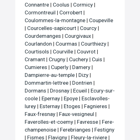
Connantre
|
Coolus
|
Cormicy
|
Cormontreuil
|
Corrobert
|
Coulommes-la-montagne
|
Coupeville
|
Courcelles-sapicourt
|
Courcy
|
Courdemanges
|
Courgivaux
|
Courlandon
|
Courmas
|
Courthiezy
|
Courtisols
|
Courville
|
Couvrot
|
Cramant
|
Crugny
|
Cuchery
|
Cuis
|
Cumieres
|
Cuperly
|
Damery
|
Dampierre-au-temple
|
Dizy
|
Dommartin-lettree
|
Dontrien
|
Dormans
|
Drosnay
|
Ecueil
|
Ecury-sur-
coole
|
Epernay
|
Epoye
|
Esclavolles-
lurey
|
Esternay
|
Etoges
|
Fagnieres
|
Faux-fresnay
|
Faux-vesigneul
|
Faverolles-et-coemy
|
Favresse
|
Fere-
champenoise
|
Ferebrianges
|
Festigny
|
Fismes
|
Flavigny
|
Fleury-la-riviere
|