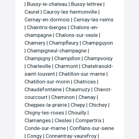
|
Bussy-le-chateau
|
Bussy-lettree
|
Caurel
|
Cauroy-les-hermonville
|
Cernay-en-dormois
|
Cernay-les-reims
|
Chaintrix-bierges
|
Chalons-en-
champagne
|
Chalons-sur-vesle
|
Chamery
|
Champfleury
|
Champguyon
|
Champigneul-champagne
|
Champigny
|
Champillon
|
Champvoisy
|
Charleville
|
Charmont
|
Chatelraould-
saint-louvent
|
Chatillon-sur-marne
|
Chatillon-sur-morin
|
Chatrices
|
Chaudefontaine
|
Chaumuzy
|
Chavot-
courcourt
|
Cheminon
|
Chenay
|
Cheppes-la-prairie
|
Chepy
|
Chichey
|
Chigny-les-roses
|
Chouilly
|
Clamanges
|
Clesles
|
Compertrix
|
Conde-sur-marne
|
Conflans-sur-seine
|
Congy
|
Connantray-vaurefroy
|