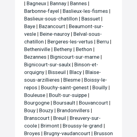
|
Bagneux
|
Bannay
|
Bannes
|
Barbonne-fayel
|
Baslieux-les-fismes
|
Baslieux-sous-chatillon
|
Bassuet
|
Baye
|
Bazancourt
|
Beaumont-sur-
vesle
|
Beine-nauroy
|
Belval-sous-
chatillon
|
Bergeres-les-vertus
|
Berru
|
Betheniville
|
Betheny
|
Bethon
|
Bezannes
|
Bignicourt-sur-marne
|
Bignicourt-sur-saulx
|
Binson-et-
orquigny
|
Bisseuil
|
Blacy
|
Blaise-
sous-arzillieres
|
Blesme
|
Boissy-le-
repos
|
Bouchy-saint-genest
|
Bouilly
|
Bouleuse
|
Boult-sur-suippe
|
Bourgogne
|
Boursault
|
Bouvancourt
|
Bouy
|
Bouzy
|
Brandonvillers
|
Branscourt
|
Breuil
|
Breuvery-sur-
coole
|
Brimont
|
Broussy-le-grand
|
Broyes
|
Brugny-vaudancourt
|
Brusson