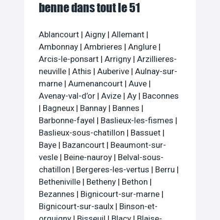
benne dans tout le 51
Ablancourt
|
Aigny
|
Allemant
|
Ambonnay
|
Ambrieres
|
Anglure
|
Arcis-le-ponsart
|
Arrigny
|
Arzillieres-
neuville
|
Athis
|
Auberive
|
Aulnay-sur-
marne
|
Aumenancourt
|
Auve
|
Avenay-val-d’or
|
Avize
|
Ay
|
Baconnes
|
Bagneux
|
Bannay
|
Bannes
|
Barbonne-fayel
|
Baslieux-les-fismes
|
Baslieux-sous-chatillon
|
Bassuet
|
Baye
|
Bazancourt
|
Beaumont-sur-
vesle
|
Beine-nauroy
|
Belval-sous-
chatillon
|
Bergeres-les-vertus
|
Berru
|
Betheniville
|
Betheny
|
Bethon
|
Bezannes
|
Bignicourt-sur-marne
|
Bignicourt-sur-saulx
|
Binson-et-
orquigny
|
Bisseuil
|
Blacy
|
Blaise-