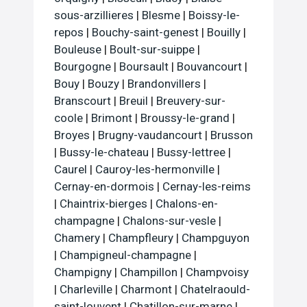
sous-arzillieres
|
Blesme
|
Boissy-le-
repos
|
Bouchy-saint-genest
|
Bouilly
|
Bouleuse
|
Boult-sur-suippe
|
Bourgogne
|
Boursault
|
Bouvancourt
|
Bouy
|
Bouzy
|
Brandonvillers
|
Branscourt
|
Breuil
|
Breuvery-sur-
coole
|
Brimont
|
Broussy-le-grand
|
Broyes
|
Brugny-vaudancourt
|
Brusson
|
Bussy-le-chateau
|
Bussy-lettree
|
Caurel
|
Cauroy-les-hermonville
|
Cernay-en-dormois
|
Cernay-les-reims
|
Chaintrix-bierges
|
Chalons-en-
champagne
|
Chalons-sur-vesle
|
Chamery
|
Champfleury
|
Champguyon
|
Champigneul-champagne
|
Champigny
|
Champillon
|
Champvoisy
|
Charleville
|
Charmont
|
Chatelraould-
saint-louvent
|
Chatillon-sur-marne
|