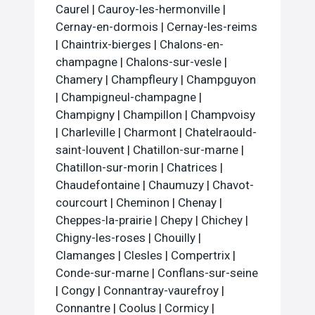
Caurel
|
Cauroy-les-hermonville
|
Cernay-en-dormois
|
Cernay-les-reims
|
Chaintrix-bierges
|
Chalons-en-
champagne
|
Chalons-sur-vesle
|
Chamery
|
Champfleury
|
Champguyon
|
Champigneul-champagne
|
Champigny
|
Champillon
|
Champvoisy
|
Charleville
|
Charmont
|
Chatelraould-
saint-louvent
|
Chatillon-sur-marne
|
Chatillon-sur-morin
|
Chatrices
|
Chaudefontaine
|
Chaumuzy
|
Chavot-
courcourt
|
Cheminon
|
Chenay
|
Cheppes-la-prairie
|
Chepy
|
Chichey
|
Chigny-les-roses
|
Chouilly
|
Clamanges
|
Clesles
|
Compertrix
|
Conde-sur-marne
|
Conflans-sur-seine
|
Congy
|
Connantray-vaurefroy
|
Connantre
|
Coolus
|
Cormicy
|