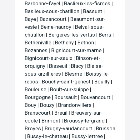
Barbonne-fayel
|
Baslieux-les-fismes
|
Baslieux-sous-chatillon
|
Bassuet
|
Baye
|
Bazancourt
|
Beaumont-sur-
vesle
|
Beine-nauroy
|
Belval-sous-
chatillon
|
Bergeres-les-vertus
|
Berru
|
Betheniville
|
Betheny
|
Bethon
|
Bezannes
|
Bignicourt-sur-marne
|
Bignicourt-sur-saulx
|
Binson-et-
orquigny
|
Bisseuil
|
Blacy
|
Blaise-
sous-arzillieres
|
Blesme
|
Boissy-le-
repos
|
Bouchy-saint-genest
|
Bouilly
|
Bouleuse
|
Boult-sur-suippe
|
Bourgogne
|
Boursault
|
Bouvancourt
|
Bouy
|
Bouzy
|
Brandonvillers
|
Branscourt
|
Breuil
|
Breuvery-sur-
coole
|
Brimont
|
Broussy-le-grand
|
Broyes
|
Brugny-vaudancourt
|
Brusson
|
Bussy-le-chateau
|
Bussy-lettree
|