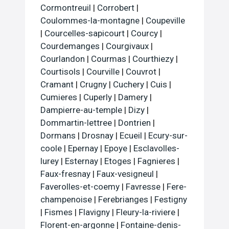
Cormontreuil
|
Corrobert
|
Coulommes-la-montagne
|
Coupeville
|
Courcelles-sapicourt
|
Courcy
|
Courdemanges
|
Courgivaux
|
Courlandon
|
Courmas
|
Courthiezy
|
Courtisols
|
Courville
|
Couvrot
|
Cramant
|
Crugny
|
Cuchery
|
Cuis
|
Cumieres
|
Cuperly
|
Damery
|
Dampierre-au-temple
|
Dizy
|
Dommartin-lettree
|
Dontrien
|
Dormans
|
Drosnay
|
Ecueil
|
Ecury-sur-
coole
|
Epernay
|
Epoye
|
Esclavolles-
lurey
|
Esternay
|
Etoges
|
Fagnieres
|
Faux-fresnay
|
Faux-vesigneul
|
Faverolles-et-coemy
|
Favresse
|
Fere-
champenoise
|
Ferebrianges
|
Festigny
|
Fismes
|
Flavigny
|
Fleury-la-riviere
|
Florent-en-argonne
|
Fontaine-denis-