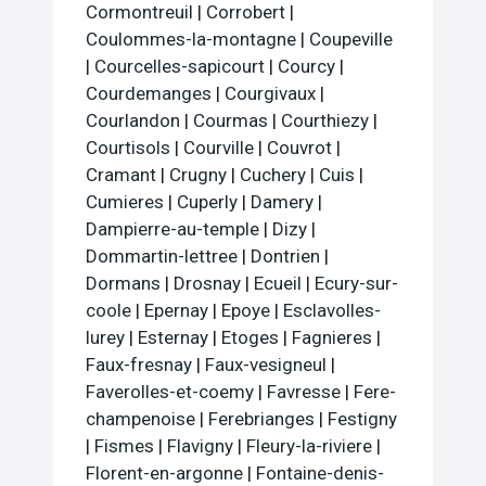
Cormontreuil
|
Corrobert
|
Coulommes-la-montagne
|
Coupeville
|
Courcelles-sapicourt
|
Courcy
|
Courdemanges
|
Courgivaux
|
Courlandon
|
Courmas
|
Courthiezy
|
Courtisols
|
Courville
|
Couvrot
|
Cramant
|
Crugny
|
Cuchery
|
Cuis
|
Cumieres
|
Cuperly
|
Damery
|
Dampierre-au-temple
|
Dizy
|
Dommartin-lettree
|
Dontrien
|
Dormans
|
Drosnay
|
Ecueil
|
Ecury-sur-
coole
|
Epernay
|
Epoye
|
Esclavolles-
lurey
|
Esternay
|
Etoges
|
Fagnieres
|
Faux-fresnay
|
Faux-vesigneul
|
Faverolles-et-coemy
|
Favresse
|
Fere-
champenoise
|
Ferebrianges
|
Festigny
|
Fismes
|
Flavigny
|
Fleury-la-riviere
|
Florent-en-argonne
|
Fontaine-denis-