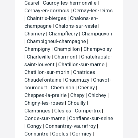
Caurel
|
Cauroy-les-hermonville
|
Cernay-en-dormois
|
Cernay-les-reims
|
Chaintrix-bierges
|
Chalons-en-
champagne
|
Chalons-sur-vesle
|
Chamery
|
Champfleury
|
Champguyon
|
Champigneul-champagne
|
Champigny
|
Champillon
|
Champvoisy
|
Charleville
|
Charmont
|
Chatelraould-
saint-louvent
|
Chatillon-sur-marne
|
Chatillon-sur-morin
|
Chatrices
|
Chaudefontaine
|
Chaumuzy
|
Chavot-
courcourt
|
Cheminon
|
Chenay
|
Cheppes-la-prairie
|
Chepy
|
Chichey
|
Chigny-les-roses
|
Chouilly
|
Clamanges
|
Clesles
|
Compertrix
|
Conde-sur-marne
|
Conflans-sur-seine
|
Congy
|
Connantray-vaurefroy
|
Connantre
|
Coolus
|
Cormicy
|