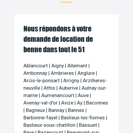
Nous répondons à votre
demande de location de
benne dans tout le 51
Ablancourt
|
Aigny
|
Allemant
|
Ambonnay
|
Ambrieres
|
Anglure
|
Arcis-le-ponsart
|
Arrigny
|
Arzillieres-
neuville
|
Athis
|
Auberive
|
Aulnay-sur-
marne
|
Aumenancourt
|
Auve
|
Avenay-val-d’or
|
Avize
|
Ay
|
Baconnes
|
Bagneux
|
Bannay
|
Bannes
|
Barbonne-fayel
|
Baslieux-les-fismes
|
Baslieux-sous-chatillon
|
Bassuet
|
Baye
|
Bazancourt
|
Beaumont-sur-