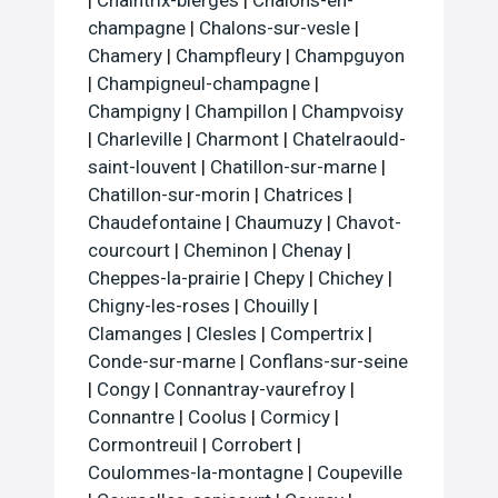
|
Chaintrix-bierges
|
Chalons-en-
champagne
|
Chalons-sur-vesle
|
Chamery
|
Champfleury
|
Champguyon
|
Champigneul-champagne
|
Champigny
|
Champillon
|
Champvoisy
|
Charleville
|
Charmont
|
Chatelraould-
saint-louvent
|
Chatillon-sur-marne
|
Chatillon-sur-morin
|
Chatrices
|
Chaudefontaine
|
Chaumuzy
|
Chavot-
courcourt
|
Cheminon
|
Chenay
|
Cheppes-la-prairie
|
Chepy
|
Chichey
|
Chigny-les-roses
|
Chouilly
|
Clamanges
|
Clesles
|
Compertrix
|
Conde-sur-marne
|
Conflans-sur-seine
|
Congy
|
Connantray-vaurefroy
|
Connantre
|
Coolus
|
Cormicy
|
Cormontreuil
|
Corrobert
|
Coulommes-la-montagne
|
Coupeville