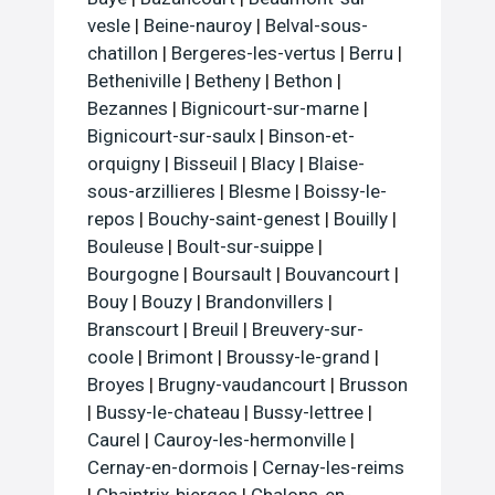
vesle
|
Beine-nauroy
|
Belval-sous-
chatillon
|
Bergeres-les-vertus
|
Berru
|
Betheniville
|
Betheny
|
Bethon
|
Bezannes
|
Bignicourt-sur-marne
|
Bignicourt-sur-saulx
|
Binson-et-
orquigny
|
Bisseuil
|
Blacy
|
Blaise-
sous-arzillieres
|
Blesme
|
Boissy-le-
repos
|
Bouchy-saint-genest
|
Bouilly
|
Bouleuse
|
Boult-sur-suippe
|
Bourgogne
|
Boursault
|
Bouvancourt
|
Bouy
|
Bouzy
|
Brandonvillers
|
Branscourt
|
Breuil
|
Breuvery-sur-
coole
|
Brimont
|
Broussy-le-grand
|
Broyes
|
Brugny-vaudancourt
|
Brusson
|
Bussy-le-chateau
|
Bussy-lettree
|
Caurel
|
Cauroy-les-hermonville
|
Cernay-en-dormois
|
Cernay-les-reims