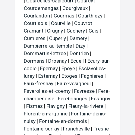
|
Courcelles-sapicourt
|
Courcy
|
Courdemanges
|
Courgivaux
|
Courlandon
|
Courmas
|
Courthiezy
|
Courtisols
|
Courville
|
Couvrot
|
Cramant
|
Crugny
|
Cuchery
|
Cuis
|
Cumieres
|
Cuperly
|
Damery
|
Dampierre-au-temple
|
Dizy
|
Dommartin-lettree
|
Dontrien
|
Dormans
|
Drosnay
|
Ecueil
|
Ecury-sur-
coole
|
Epernay
|
Epoye
|
Esclavolles-
lurey
|
Esternay
|
Etoges
|
Fagnieres
|
Faux-fresnay
|
Faux-vesigneul
|
Faverolles-et-coemy
|
Favresse
|
Fere-
champenoise
|
Ferebrianges
|
Festigny
|
Fismes
|
Flavigny
|
Fleury-la-riviere
|
Florent-en-argonne
|
Fontaine-denis-
nuisy
|
Fontaine-en-dormois
|
Fontaine-sur-ay
|
Francheville
|
Fresne-