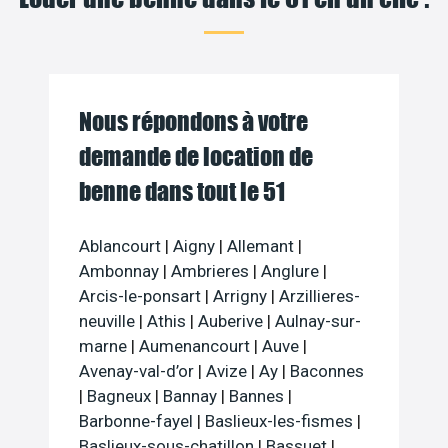
Nous répondons à votre
demande de location de
benne dans tout le 51
Ablancourt
|
Aigny
|
Allemant
|
Ambonnay
|
Ambrieres
|
Anglure
|
Arcis-le-ponsart
|
Arrigny
|
Arzillieres-
neuville
|
Athis
|
Auberive
|
Aulnay-sur-
marne
|
Aumenancourt
|
Auve
|
Avenay-val-d’or
|
Avize
|
Ay
|
Baconnes
|
Bagneux
|
Bannay
|
Bannes
|
Barbonne-fayel
|
Baslieux-les-fismes
|
Baslieux-sous-chatillon
|
Bassuet
|