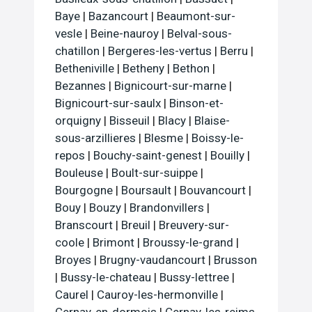
Baye
|
Bazancourt
|
Beaumont-sur-
vesle
|
Beine-nauroy
|
Belval-sous-
chatillon
|
Bergeres-les-vertus
|
Berru
|
Betheniville
|
Betheny
|
Bethon
|
Bezannes
|
Bignicourt-sur-marne
|
Bignicourt-sur-saulx
|
Binson-et-
orquigny
|
Bisseuil
|
Blacy
|
Blaise-
sous-arzillieres
|
Blesme
|
Boissy-le-
repos
|
Bouchy-saint-genest
|
Bouilly
|
Bouleuse
|
Boult-sur-suippe
|
Bourgogne
|
Boursault
|
Bouvancourt
|
Bouy
|
Bouzy
|
Brandonvillers
|
Branscourt
|
Breuil
|
Breuvery-sur-
coole
|
Brimont
|
Broussy-le-grand
|
Broyes
|
Brugny-vaudancourt
|
Brusson
|
Bussy-le-chateau
|
Bussy-lettree
|
Caurel
|
Cauroy-les-hermonville
|