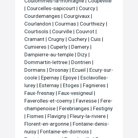
Coulommes-la-montagne
|
Coupeville
|
Courcelles-sapicourt
|
Courcy
|
Courdemanges
|
Courgivaux
|
Courlandon
|
Courmas
|
Courthiezy
|
Courtisols
|
Courville
|
Couvrot
|
Cramant
|
Crugny
|
Cuchery
|
Cuis
|
Cumieres
|
Cuperly
|
Damery
|
Dampierre-au-temple
|
Dizy
|
Dommartin-lettree
|
Dontrien
|
Dormans
|
Drosnay
|
Ecueil
|
Ecury-sur-
coole
|
Epernay
|
Epoye
|
Esclavolles-
lurey
|
Esternay
|
Etoges
|
Fagnieres
|
Faux-fresnay
|
Faux-vesigneul
|
Faverolles-et-coemy
|
Favresse
|
Fere-
champenoise
|
Ferebrianges
|
Festigny
|
Fismes
|
Flavigny
|
Fleury-la-riviere
|
Florent-en-argonne
|
Fontaine-denis-
nuisy
|
Fontaine-en-dormois
|