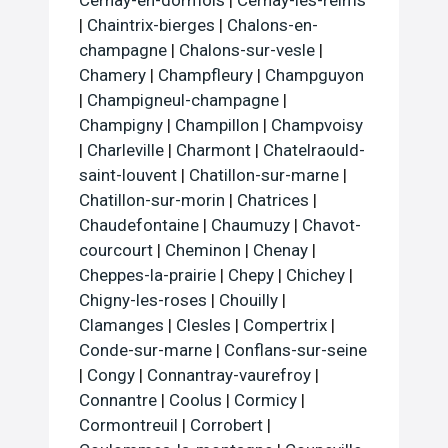
Cernay-en-dormois
|
Cernay-les-reims
|
Chaintrix-bierges
|
Chalons-en-
champagne
|
Chalons-sur-vesle
|
Chamery
|
Champfleury
|
Champguyon
|
Champigneul-champagne
|
Champigny
|
Champillon
|
Champvoisy
|
Charleville
|
Charmont
|
Chatelraould-
saint-louvent
|
Chatillon-sur-marne
|
Chatillon-sur-morin
|
Chatrices
|
Chaudefontaine
|
Chaumuzy
|
Chavot-
courcourt
|
Cheminon
|
Chenay
|
Cheppes-la-prairie
|
Chepy
|
Chichey
|
Chigny-les-roses
|
Chouilly
|
Clamanges
|
Clesles
|
Compertrix
|
Conde-sur-marne
|
Conflans-sur-seine
|
Congy
|
Connantray-vaurefroy
|
Connantre
|
Coolus
|
Cormicy
|
Cormontreuil
|
Corrobert
|