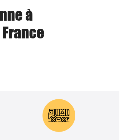
enne à
 France