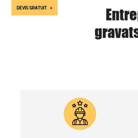
Entre
DEVIS GRATUIT
gravat