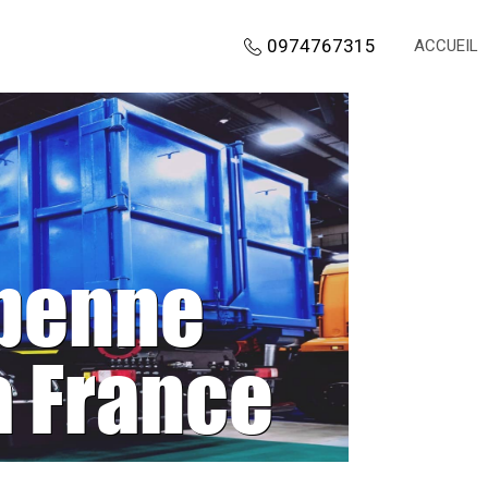
0974767315
ACCUEIL
 benne
a France