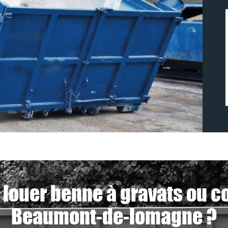
 louer benne à gravats ou c
Beaumont-de-lomagne ?