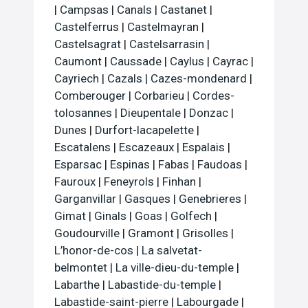
|
Campsas
|
Canals
|
Castanet
|
Castelferrus
|
Castelmayran
|
Castelsagrat
|
Castelsarrasin
|
Caumont
|
Caussade
|
Caylus
|
Cayrac
|
Cayriech
|
Cazals
|
Cazes-mondenard
|
Comberouger
|
Corbarieu
|
Cordes-
tolosannes
|
Dieupentale
|
Donzac
|
Dunes
|
Durfort-lacapelette
|
Escatalens
|
Escazeaux
|
Espalais
|
Esparsac
|
Espinas
|
Fabas
|
Faudoas
|
Fauroux
|
Feneyrols
|
Finhan
|
Garganvillar
|
Gasques
|
Genebrieres
|
Gimat
|
Ginals
|
Goas
|
Golfech
|
Goudourville
|
Gramont
|
Grisolles
|
L’honor-de-cos
|
La salvetat-
belmontet
|
La ville-dieu-du-temple
|
Labarthe
|
Labastide-du-temple
|
Labastide-saint-pierre
|
Labourgade
|