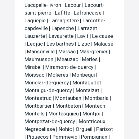
Lacapelle-livron
|
Lacour
|
Lacourt-
saint-pierre
|
Lafitte
|
Lafrancaise
|
Laguepie
|
Lamagistere
|
Lamothe-
capdeville
|
Lapenche
|
Larrazet
|
Lauzerte
|
Lavaurette
|
Lavit
|
Le cause
|
Leojac
|
Les barthes
|
Lizac
|
Malause
|
Mansonville
|
Marsac
|
Mas-grenier
|
Maumusson
|
Meauzac
|
Merles
|
Mirabel
|
Miramont-de-quercy
|
Moissac
|
Molieres
|
Monbequi
|
Monclar-de-quercy
|
Montagudet
|
Montaigu-de-quercy
|
Montalzat
|
Montastruc
|
Montauban
|
Montbarla
|
Montbartier
|
Montbeton
|
Montech
|
Monteils
|
Montesquieu
|
Montjoi
|
Montpezat-de-quercy
|
Montricoux
|
Negrepelisse
|
Nohic
|
Orgueil
|
Parisot
|
Piquecos
|
Pommevic
|
Pompignan
|