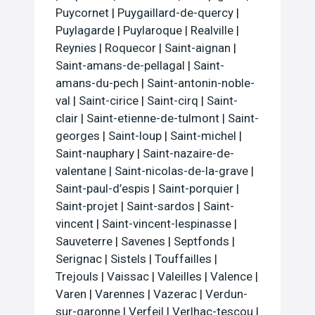
Puycornet
|
Puygaillard-de-quercy
|
Puylagarde
|
Puylaroque
|
Realville
|
Reynies
|
Roquecor
|
Saint-aignan
|
Saint-amans-de-pellagal
|
Saint-
amans-du-pech
|
Saint-antonin-noble-
val
|
Saint-cirice
|
Saint-cirq
|
Saint-
clair
|
Saint-etienne-de-tulmont
|
Saint-
georges
|
Saint-loup
|
Saint-michel
|
Saint-nauphary
|
Saint-nazaire-de-
valentane
|
Saint-nicolas-de-la-grave
|
Saint-paul-d’espis
|
Saint-porquier
|
Saint-projet
|
Saint-sardos
|
Saint-
vincent
|
Saint-vincent-lespinasse
|
Sauveterre
|
Savenes
|
Septfonds
|
Serignac
|
Sistels
|
Touffailles
|
Trejouls
|
Vaissac
|
Valeilles
|
Valence
|
Varen
|
Varennes
|
Vazerac
|
Verdun-
sur-garonne
|
Verfeil
|
Verlhac-tescou
|