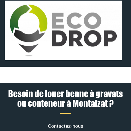
Besoin de louer benne à gravats
ou conteneur à Montalzat ?
Contactez-nous