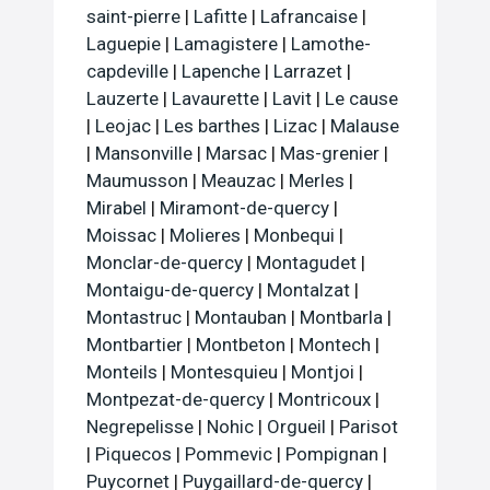
saint-pierre
|
Lafitte
|
Lafrancaise
|
Laguepie
|
Lamagistere
|
Lamothe-
capdeville
|
Lapenche
|
Larrazet
|
Lauzerte
|
Lavaurette
|
Lavit
|
Le cause
|
Leojac
|
Les barthes
|
Lizac
|
Malause
|
Mansonville
|
Marsac
|
Mas-grenier
|
Maumusson
|
Meauzac
|
Merles
|
Mirabel
|
Miramont-de-quercy
|
Moissac
|
Molieres
|
Monbequi
|
Monclar-de-quercy
|
Montagudet
|
Montaigu-de-quercy
|
Montalzat
|
Montastruc
|
Montauban
|
Montbarla
|
Montbartier
|
Montbeton
|
Montech
|
Monteils
|
Montesquieu
|
Montjoi
|
Montpezat-de-quercy
|
Montricoux
|
Negrepelisse
|
Nohic
|
Orgueil
|
Parisot
|
Piquecos
|
Pommevic
|
Pompignan
|
Puycornet
|
Puygaillard-de-quercy
|