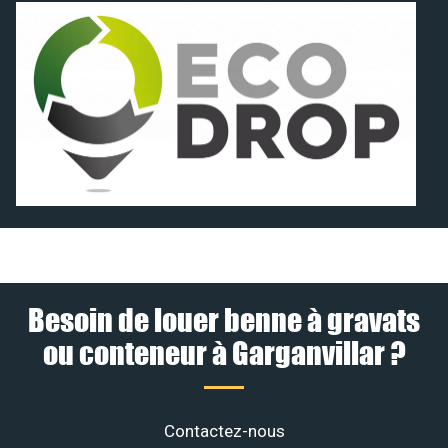
Besoin de louer benne à gravats
ou conteneur à Garganvillar ?
Contactez-nous