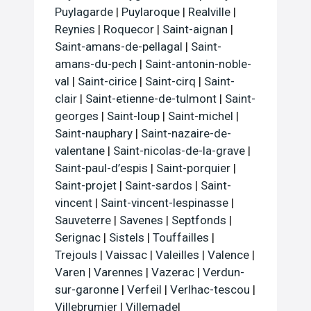
Puylagarde
|
Puylaroque
|
Realville
|
Reynies
|
Roquecor
|
Saint-aignan
|
Saint-amans-de-pellagal
|
Saint-
amans-du-pech
|
Saint-antonin-noble-
val
|
Saint-cirice
|
Saint-cirq
|
Saint-
clair
|
Saint-etienne-de-tulmont
|
Saint-
georges
|
Saint-loup
|
Saint-michel
|
Saint-nauphary
|
Saint-nazaire-de-
valentane
|
Saint-nicolas-de-la-grave
|
Saint-paul-d’espis
|
Saint-porquier
|
Saint-projet
|
Saint-sardos
|
Saint-
vincent
|
Saint-vincent-lespinasse
|
Sauveterre
|
Savenes
|
Septfonds
|
Serignac
|
Sistels
|
Touffailles
|
Trejouls
|
Vaissac
|
Valeilles
|
Valence
|
Varen
|
Varennes
|
Vazerac
|
Verdun-
sur-garonne
|
Verfeil
|
Verlhac-tescou
|
Villebrumier
|
Villemade
|