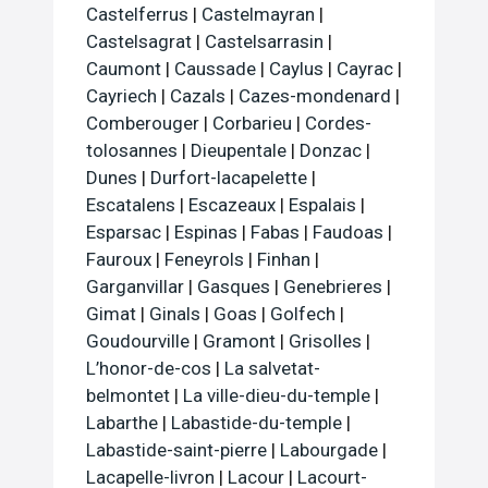
Castelferrus
|
Castelmayran
|
Castelsagrat
|
Castelsarrasin
|
Caumont
|
Caussade
|
Caylus
|
Cayrac
|
Cayriech
|
Cazals
|
Cazes-mondenard
|
Comberouger
|
Corbarieu
|
Cordes-
tolosannes
|
Dieupentale
|
Donzac
|
Dunes
|
Durfort-lacapelette
|
Escatalens
|
Escazeaux
|
Espalais
|
Esparsac
|
Espinas
|
Fabas
|
Faudoas
|
Fauroux
|
Feneyrols
|
Finhan
|
Garganvillar
|
Gasques
|
Genebrieres
|
Gimat
|
Ginals
|
Goas
|
Golfech
|
Goudourville
|
Gramont
|
Grisolles
|
L’honor-de-cos
|
La salvetat-
belmontet
|
La ville-dieu-du-temple
|
Labarthe
|
Labastide-du-temple
|
Labastide-saint-pierre
|
Labourgade
|
Lacapelle-livron
|
Lacour
|
Lacourt-