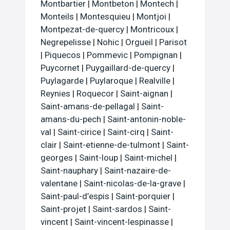
Montbartier
|
Montbeton
|
Montech
|
Monteils
|
Montesquieu
|
Montjoi
|
Montpezat-de-quercy
|
Montricoux
|
Negrepelisse
|
Nohic
|
Orgueil
|
Parisot
|
Piquecos
|
Pommevic
|
Pompignan
|
Puycornet
|
Puygaillard-de-quercy
|
Puylagarde
|
Puylaroque
|
Realville
|
Reynies
|
Roquecor
|
Saint-aignan
|
Saint-amans-de-pellagal
|
Saint-
amans-du-pech
|
Saint-antonin-noble-
val
|
Saint-cirice
|
Saint-cirq
|
Saint-
clair
|
Saint-etienne-de-tulmont
|
Saint-
georges
|
Saint-loup
|
Saint-michel
|
Saint-nauphary
|
Saint-nazaire-de-
valentane
|
Saint-nicolas-de-la-grave
|
Saint-paul-d’espis
|
Saint-porquier
|
Saint-projet
|
Saint-sardos
|
Saint-
vincent
|
Saint-vincent-lespinasse
|