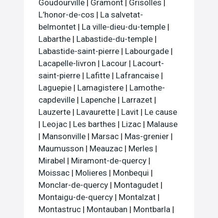
Goudourville
|
Gramont
|
Grisolles
|
L’honor-de-cos
|
La salvetat-
belmontet
|
La ville-dieu-du-temple
|
Labarthe
|
Labastide-du-temple
|
Labastide-saint-pierre
|
Labourgade
|
Lacapelle-livron
|
Lacour
|
Lacourt-
saint-pierre
|
Lafitte
|
Lafrancaise
|
Laguepie
|
Lamagistere
|
Lamothe-
capdeville
|
Lapenche
|
Larrazet
|
Lauzerte
|
Lavaurette
|
Lavit
|
Le cause
|
Leojac
|
Les barthes
|
Lizac
|
Malause
|
Mansonville
|
Marsac
|
Mas-grenier
|
Maumusson
|
Meauzac
|
Merles
|
Mirabel
|
Miramont-de-quercy
|
Moissac
|
Molieres
|
Monbequi
|
Monclar-de-quercy
|
Montagudet
|
Montaigu-de-quercy
|
Montalzat
|
Montastruc
|
Montauban
|
Montbarla
|