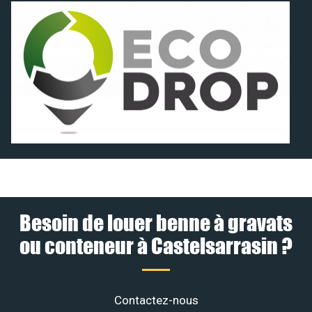
Besoin de louer benne à gravats
ou conteneur à Castelsarrasin ?
Contactez-nous