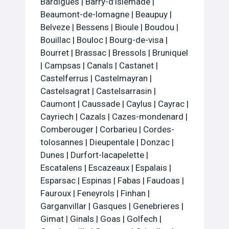
Bardigues
|
Barry-d’islemade
|
Beaumont-de-lomagne
|
Beaupuy
|
Belveze
|
Bessens
|
Bioule
|
Boudou
|
Bouillac
|
Bouloc
|
Bourg-de-visa
|
Bourret
|
Brassac
|
Bressols
|
Bruniquel
|
Campsas
|
Canals
|
Castanet
|
Castelferrus
|
Castelmayran
|
Castelsagrat
|
Castelsarrasin
|
Caumont
|
Caussade
|
Caylus
|
Cayrac
|
Cayriech
|
Cazals
|
Cazes-mondenard
|
Comberouger
|
Corbarieu
|
Cordes-
tolosannes
|
Dieupentale
|
Donzac
|
Dunes
|
Durfort-lacapelette
|
Escatalens
|
Escazeaux
|
Espalais
|
Esparsac
|
Espinas
|
Fabas
|
Faudoas
|
Fauroux
|
Feneyrols
|
Finhan
|
Garganvillar
|
Gasques
|
Genebrieres
|
Gimat
|
Ginals
|
Goas
|
Golfech
|