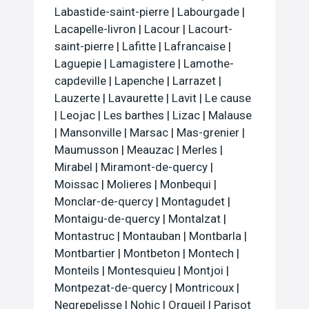
Labastide-saint-pierre
|
Labourgade
|
Lacapelle-livron
|
Lacour
|
Lacourt-
saint-pierre
|
Lafitte
|
Lafrancaise
|
Laguepie
|
Lamagistere
|
Lamothe-
capdeville
|
Lapenche
|
Larrazet
|
Lauzerte
|
Lavaurette
|
Lavit
|
Le cause
|
Leojac
|
Les barthes
|
Lizac
|
Malause
|
Mansonville
|
Marsac
|
Mas-grenier
|
Maumusson
|
Meauzac
|
Merles
|
Mirabel
|
Miramont-de-quercy
|
Moissac
|
Molieres
|
Monbequi
|
Monclar-de-quercy
|
Montagudet
|
Montaigu-de-quercy
|
Montalzat
|
Montastruc
|
Montauban
|
Montbarla
|
Montbartier
|
Montbeton
|
Montech
|
Monteils
|
Montesquieu
|
Montjoi
|
Montpezat-de-quercy
|
Montricoux
|
Negrepelisse
|
Nohic
|
Orgueil
|
Parisot