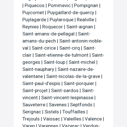
|
Piquecos
|
Pommevic
|
Pompignan
|
Puycornet
|
Puygaillard-de-quercy
|
Puylagarde
|
Puylaroque
|
Realville
|
Reynies
|
Roquecor
|
Saint-aignan
|
Saint-amans-de-pellagal
|
Saint-
amans-du-pech
|
Saint-antonin-noble-
val
|
Saint-cirice
|
Saint-cirq
|
Saint-
clair
|
Saint-etienne-de-tulmont
|
Saint-
georges
|
Saint-loup
|
Saint-michel
|
Saint-nauphary
|
Saint-nazaire-de-
valentane
|
Saint-nicolas-de-la-grave
|
Saint-paul-d’espis
|
Saint-porquier
|
Saint-projet
|
Saint-sardos
|
Saint-
vincent
|
Saint-vincent-lespinasse
|
Sauveterre
|
Savenes
|
Septfonds
|
Serignac
|
Sistels
|
Touffailles
|
Trejouls
|
Vaissac
|
Valeilles
|
Valence
|
Varen
|
Varennes
|
Vazerac
|
Verdun-