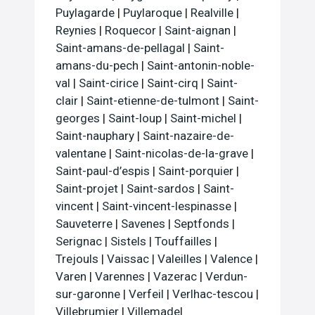
Puylagarde
|
Puylaroque
|
Realville
|
Reynies
|
Roquecor
|
Saint-aignan
|
Saint-amans-de-pellagal
|
Saint-
amans-du-pech
|
Saint-antonin-noble-
val
|
Saint-cirice
|
Saint-cirq
|
Saint-
clair
|
Saint-etienne-de-tulmont
|
Saint-
georges
|
Saint-loup
|
Saint-michel
|
Saint-nauphary
|
Saint-nazaire-de-
valentane
|
Saint-nicolas-de-la-grave
|
Saint-paul-d’espis
|
Saint-porquier
|
Saint-projet
|
Saint-sardos
|
Saint-
vincent
|
Saint-vincent-lespinasse
|
Sauveterre
|
Savenes
|
Septfonds
|
Serignac
|
Sistels
|
Touffailles
|
Trejouls
|
Vaissac
|
Valeilles
|
Valence
|
Varen
|
Varennes
|
Vazerac
|
Verdun-
sur-garonne
|
Verfeil
|
Verlhac-tescou
|
Villebrumier
|
Villemade
|