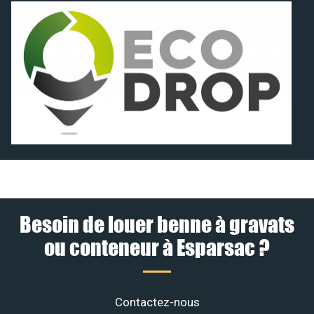
Besoin de louer benne à gravats
ou conteneur à Esparsac ?
Contactez-nous