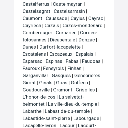
Castelferrus
|
Castelmayran
|
Castelsagrat
|
Castelsarrasin
|
Caumont
|
Caussade
|
Caylus
|
Cayrac
|
Cayriech
|
Cazals
|
Cazes-mondenard
|
Comberouger
|
Corbarieu
|
Cordes-
tolosannes
|
Dieupentale
|
Donzac
|
Dunes
|
Durfort-lacapelette
|
Escatalens
|
Escazeaux
|
Espalais
|
Esparsac
|
Espinas
|
Fabas
|
Faudoas
|
Fauroux
|
Feneyrols
|
Finhan
|
Garganvillar
|
Gasques
|
Genebrieres
|
Gimat
|
Ginals
|
Goas
|
Golfech
|
Goudourville
|
Gramont
|
Grisolles
|
L’honor-de-cos
|
La salvetat-
belmontet
|
La ville-dieu-du-temple
|
Labarthe
|
Labastide-du-temple
|
Labastide-saint-pierre
|
Labourgade
|
Lacapelle-livron
|
Lacour
|
Lacourt-