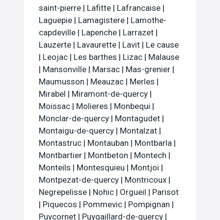
saint-pierre
|
Lafitte
|
Lafrancaise
|
Laguepie
|
Lamagistere
|
Lamothe-
capdeville
|
Lapenche
|
Larrazet
|
Lauzerte
|
Lavaurette
|
Lavit
|
Le cause
|
Leojac
|
Les barthes
|
Lizac
|
Malause
|
Mansonville
|
Marsac
|
Mas-grenier
|
Maumusson
|
Meauzac
|
Merles
|
Mirabel
|
Miramont-de-quercy
|
Moissac
|
Molieres
|
Monbequi
|
Monclar-de-quercy
|
Montagudet
|
Montaigu-de-quercy
|
Montalzat
|
Montastruc
|
Montauban
|
Montbarla
|
Montbartier
|
Montbeton
|
Montech
|
Monteils
|
Montesquieu
|
Montjoi
|
Montpezat-de-quercy
|
Montricoux
|
Negrepelisse
|
Nohic
|
Orgueil
|
Parisot
|
Piquecos
|
Pommevic
|
Pompignan
|
Puycornet
|
Puygaillard-de-quercy
|