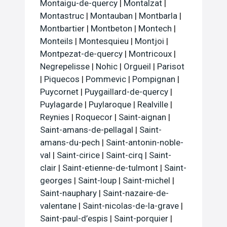
Montaigu-de-quercy
|
Montalzat
|
Montastruc
|
Montauban
|
Montbarla
|
Montbartier
|
Montbeton
|
Montech
|
Monteils
|
Montesquieu
|
Montjoi
|
Montpezat-de-quercy
|
Montricoux
|
Negrepelisse
|
Nohic
|
Orgueil
|
Parisot
|
Piquecos
|
Pommevic
|
Pompignan
|
Puycornet
|
Puygaillard-de-quercy
|
Puylagarde
|
Puylaroque
|
Realville
|
Reynies
|
Roquecor
|
Saint-aignan
|
Saint-amans-de-pellagal
|
Saint-
amans-du-pech
|
Saint-antonin-noble-
val
|
Saint-cirice
|
Saint-cirq
|
Saint-
clair
|
Saint-etienne-de-tulmont
|
Saint-
georges
|
Saint-loup
|
Saint-michel
|
Saint-nauphary
|
Saint-nazaire-de-
valentane
|
Saint-nicolas-de-la-grave
|
Saint-paul-d’espis
|
Saint-porquier
|