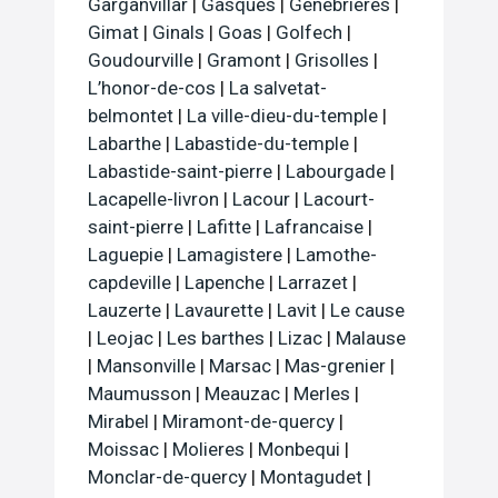
Garganvillar
|
Gasques
|
Genebrieres
|
Gimat
|
Ginals
|
Goas
|
Golfech
|
Goudourville
|
Gramont
|
Grisolles
|
L’honor-de-cos
|
La salvetat-
belmontet
|
La ville-dieu-du-temple
|
Labarthe
|
Labastide-du-temple
|
Labastide-saint-pierre
|
Labourgade
|
Lacapelle-livron
|
Lacour
|
Lacourt-
saint-pierre
|
Lafitte
|
Lafrancaise
|
Laguepie
|
Lamagistere
|
Lamothe-
capdeville
|
Lapenche
|
Larrazet
|
Lauzerte
|
Lavaurette
|
Lavit
|
Le cause
|
Leojac
|
Les barthes
|
Lizac
|
Malause
|
Mansonville
|
Marsac
|
Mas-grenier
|
Maumusson
|
Meauzac
|
Merles
|
Mirabel
|
Miramont-de-quercy
|
Moissac
|
Molieres
|
Monbequi
|
Monclar-de-quercy
|
Montagudet
|