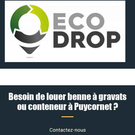
Besoin de louer benne à gravats
ou conteneur à Puycornet ?
Contactez-nous