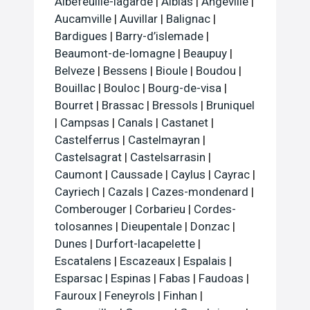
Albefeuille-lagarde
|
Albias
|
Angeville
|
Aucamville
|
Auvillar
|
Balignac
|
Bardigues
|
Barry-d’islemade
|
Beaumont-de-lomagne
|
Beaupuy
|
Belveze
|
Bessens
|
Bioule
|
Boudou
|
Bouillac
|
Bouloc
|
Bourg-de-visa
|
Bourret
|
Brassac
|
Bressols
|
Bruniquel
|
Campsas
|
Canals
|
Castanet
|
Castelferrus
|
Castelmayran
|
Castelsagrat
|
Castelsarrasin
|
Caumont
|
Caussade
|
Caylus
|
Cayrac
|
Cayriech
|
Cazals
|
Cazes-mondenard
|
Comberouger
|
Corbarieu
|
Cordes-
tolosannes
|
Dieupentale
|
Donzac
|
Dunes
|
Durfort-lacapelette
|
Escatalens
|
Escazeaux
|
Espalais
|
Esparsac
|
Espinas
|
Fabas
|
Faudoas
|
Fauroux
|
Feneyrols
|
Finhan
|