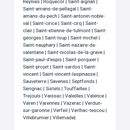
Reynies
|
Roquecor
|
Saint-aignan
|
Saint-amans-de-pellagal
|
Saint-
amans-du-pech
|
Saint-antonin-noble-
val
|
Saint-cirice
|
Saint-cirq
|
Saint-
clair
|
Saint-etienne-de-tulmont
|
Saint-
georges
|
Saint-loup
|
Saint-michel
|
Saint-nauphary
|
Saint-nazaire-de-
valentane
|
Saint-nicolas-de-la-grave
|
Saint-paul-d’espis
|
Saint-porquier
|
Saint-projet
|
Saint-sardos
|
Saint-
vincent
|
Saint-vincent-lespinasse
|
Sauveterre
|
Savenes
|
Septfonds
|
Serignac
|
Sistels
|
Touffailles
|
Trejouls
|
Vaissac
|
Valeilles
|
Valence
|
Varen
|
Varennes
|
Vazerac
|
Verdun-
sur-garonne
|
Verfeil
|
Verlhac-tescou
|
Villebrumier
|
Villemade
|