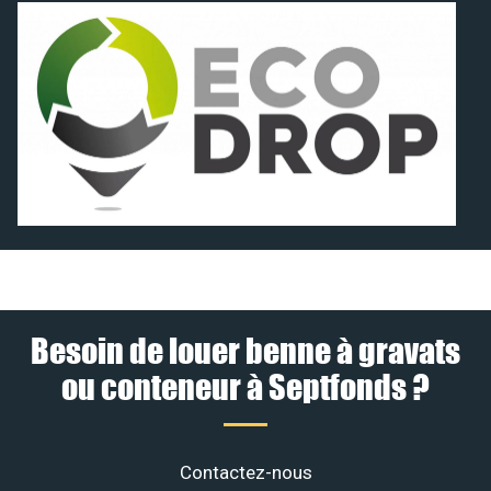
Besoin de louer benne à gravats
ou conteneur à Septfonds ?
Contactez-nous