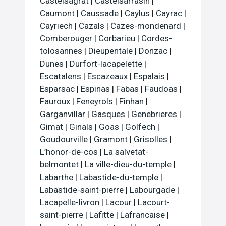
Castelsagrat
|
Castelsarrasin
|
Caumont
|
Caussade
|
Caylus
|
Cayrac
|
Cayriech
|
Cazals
|
Cazes-mondenard
|
Comberouger
|
Corbarieu
|
Cordes-
tolosannes
|
Dieupentale
|
Donzac
|
Dunes
|
Durfort-lacapelette
|
Escatalens
|
Escazeaux
|
Espalais
|
Esparsac
|
Espinas
|
Fabas
|
Faudoas
|
Fauroux
|
Feneyrols
|
Finhan
|
Garganvillar
|
Gasques
|
Genebrieres
|
Gimat
|
Ginals
|
Goas
|
Golfech
|
Goudourville
|
Gramont
|
Grisolles
|
L’honor-de-cos
|
La salvetat-
belmontet
|
La ville-dieu-du-temple
|
Labarthe
|
Labastide-du-temple
|
Labastide-saint-pierre
|
Labourgade
|
Lacapelle-livron
|
Lacour
|
Lacourt-
saint-pierre
|
Lafitte
|
Lafrancaise
|