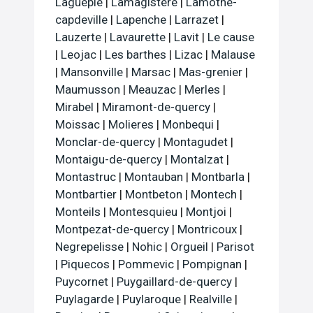
Laguepie
|
Lamagistere
|
Lamothe-
capdeville
|
Lapenche
|
Larrazet
|
Lauzerte
|
Lavaurette
|
Lavit
|
Le cause
|
Leojac
|
Les barthes
|
Lizac
|
Malause
|
Mansonville
|
Marsac
|
Mas-grenier
|
Maumusson
|
Meauzac
|
Merles
|
Mirabel
|
Miramont-de-quercy
|
Moissac
|
Molieres
|
Monbequi
|
Monclar-de-quercy
|
Montagudet
|
Montaigu-de-quercy
|
Montalzat
|
Montastruc
|
Montauban
|
Montbarla
|
Montbartier
|
Montbeton
|
Montech
|
Monteils
|
Montesquieu
|
Montjoi
|
Montpezat-de-quercy
|
Montricoux
|
Negrepelisse
|
Nohic
|
Orgueil
|
Parisot
|
Piquecos
|
Pommevic
|
Pompignan
|
Puycornet
|
Puygaillard-de-quercy
|
Puylagarde
|
Puylaroque
|
Realville
|