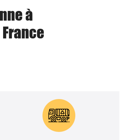
enne à
 France