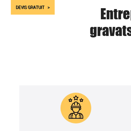
Entre
DEVIS GRATUIT
gravat