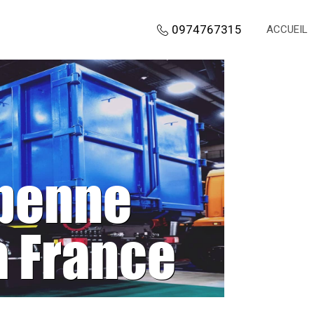
0974767315
ACCUEIL
 benne
a France