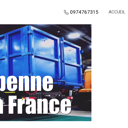
0974767315
ACCUEIL
 benne
a France