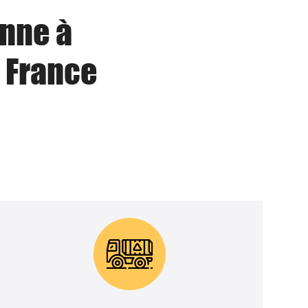
enne à
 France