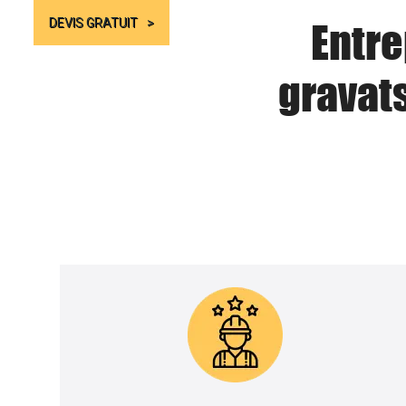
Entre
DEVIS GRATUIT
gravat