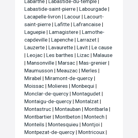
Labarthe
|
Labastide-du-temple
|
Labastide-saint-pierre
|
Labourgade
|
Lacapelle-livron
|
Lacour
|
Lacourt-
saint-pierre
|
Lafitte
|
Lafrancaise
|
Laguepie
|
Lamagistere
|
Lamothe-
capdeville
|
Lapenche
|
Larrazet
|
Lauzerte
|
Lavaurette
|
Lavit
|
Le cause
|
Leojac
|
Les barthes
|
Lizac
|
Malause
|
Mansonville
|
Marsac
|
Mas-grenier
|
Maumusson
|
Meauzac
|
Merles
|
Mirabel
|
Miramont-de-quercy
|
Moissac
|
Molieres
|
Monbequi
|
Monclar-de-quercy
|
Montagudet
|
Montaigu-de-quercy
|
Montalzat
|
Montastruc
|
Montauban
|
Montbarla
|
Montbartier
|
Montbeton
|
Montech
|
Monteils
|
Montesquieu
|
Montjoi
|
Montpezat-de-quercy
|
Montricoux
|