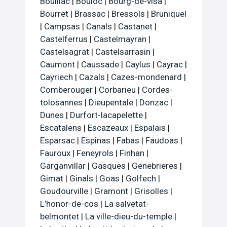
Bouillac
|
Bouloc
|
Bourg-de-visa
|
Bourret
|
Brassac
|
Bressols
|
Bruniquel
|
Campsas
|
Canals
|
Castanet
|
Castelferrus
|
Castelmayran
|
Castelsagrat
|
Castelsarrasin
|
Caumont
|
Caussade
|
Caylus
|
Cayrac
|
Cayriech
|
Cazals
|
Cazes-mondenard
|
Comberouger
|
Corbarieu
|
Cordes-
tolosannes
|
Dieupentale
|
Donzac
|
Dunes
|
Durfort-lacapelette
|
Escatalens
|
Escazeaux
|
Espalais
|
Esparsac
|
Espinas
|
Fabas
|
Faudoas
|
Fauroux
|
Feneyrols
|
Finhan
|
Garganvillar
|
Gasques
|
Genebrieres
|
Gimat
|
Ginals
|
Goas
|
Golfech
|
Goudourville
|
Gramont
|
Grisolles
|
L’honor-de-cos
|
La salvetat-
belmontet
|
La ville-dieu-du-temple
|